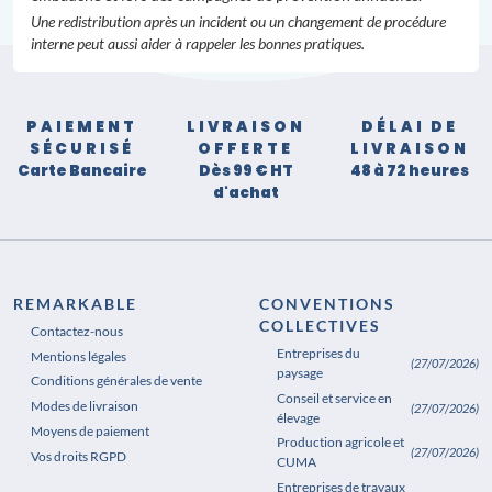
Une redistribution après un incident ou un changement de procédure
interne peut aussi aider à rappeler les bonnes pratiques.
PAIEMENT
LIVRAISON
DÉLAI DE
SÉCURISÉ
OFFERTE
LIVRAISON
Carte Bancaire
Dès 99 € HT
48 à 72 heures
d'achat
REMARKABLE
CONVENTIONS
COLLECTIVES
Contactez-nous
Entreprises du
Mentions légales
(27/07/2026)
paysage
Conditions générales de vente
Conseil et service en
Modes de livraison
(27/07/2026)
élevage
Moyens de paiement
Production agricole et
(27/07/2026)
Vos droits RGPD
CUMA
Entreprises de travaux