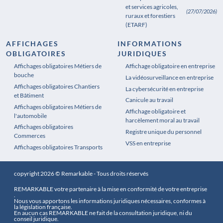
et services agricoles,
(27/07/2026)
ruraux et forestiers
(ETARF)
AFFICHAGES
INFORMATIONS
OBLIGATOIRES
JURIDIQUES
Affichages obligatoires Métiers de
Affichages obligatoires Pharmacie
Affichage obligatoire en entreprise
bouche
La vidéosurveillance en entreprise
Affichages obligatoires Chantiers
La cybersécurité en entreprise
et Bâtiment
Canicule au travail
Affichages obligatoires Métiers de
Affichage obligatoire et
l'automobile
harcèlement moral au travail
Affichages obligatoires
Registre unique du personnel
Commerces
VSS en entreprise
Affichages obligatoires Transports
copyright 2026 © Remarkable - Tous droits réservés
REMARKABLE votre partenaire à la mise en conformité de votre entreprise
.
Nous vous apportons les informations juridiques nécessaires, conformes à
la législation française.
En aucun cas REMARKABLE ne fait de la consultation juridique, ni du
conseil juridique.