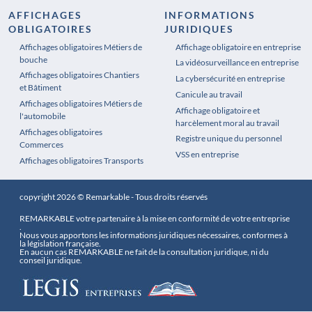
AFFICHAGES
INFORMATIONS
OBLIGATOIRES
JURIDIQUES
Affichages obligatoires Métiers de
Affichages obligatoires Pharmacie
Affichage obligatoire en entreprise
bouche
La vidéosurveillance en entreprise
Affichages obligatoires Chantiers
La cybersécurité en entreprise
et Bâtiment
Canicule au travail
Affichages obligatoires Métiers de
Affichage obligatoire et
l'automobile
harcèlement moral au travail
Affichages obligatoires
Registre unique du personnel
Commerces
VSS en entreprise
Affichages obligatoires Transports
copyright 2026 © Remarkable - Tous droits réservés
REMARKABLE votre partenaire à la mise en conformité de votre entreprise
.
Nous vous apportons les informations juridiques nécessaires, conformes à
la législation française.
En aucun cas REMARKABLE ne fait de la consultation juridique, ni du
conseil juridique.