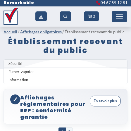
Remarkable
04 67 59 12 81
0
Accueil
Affichages obligatoires
Établissement recevant du public
Établissement recevant
du public
Sécurité
Fumer-vapoter
Information
Affichages
✓
En savoir plus
réglementaires pour
ERP : conformité
garantie
Tout
établissement recevant du public