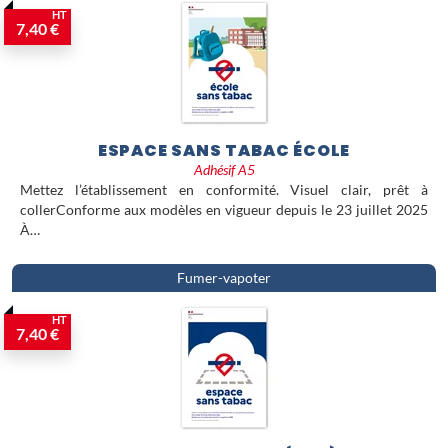
HT
7,40 €
ESPACE SANS TABAC ÉCOLE
Adhésif A5
Mettez l’établissement en conformité. Visuel clair, prêt à
collerConforme aux modèles en vigueur depuis le 23 juillet 2025
À…
Fumer-vapoter
HT
7,40 €