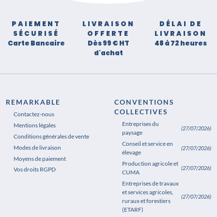
PAIEMENT
LIVRAISON
DÉLAI DE
SÉCURISÉ
OFFERTE
LIVRAISON
Carte Bancaire
Dès 99 € HT
48 à 72 heures
d'achat
REMARKABLE
CONVENTIONS
COLLECTIVES
Contactez-nous
Entreprises du
Mentions légales
(27/07/2026)
paysage
Conditions générales de vente
Conseil et service en
Modes de livraison
(27/07/2026)
élevage
Moyens de paiement
Production agricole et
(27/07/2026)
Vos droits RGPD
CUMA
Entreprises de travaux
et services agricoles,
(27/07/2026)
ruraux et forestiers
(ETARF)