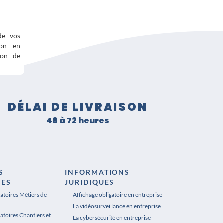
de vos
ion en
tion de
DÉLAI DE LIVRAISON
48 à 72 heures
S
INFORMATIONS
RES
JURIDIQUES
gatoires Métiers de
Affichage obligatoire en entreprise
La vidéosurveillance en entreprise
atoires Chantiers et
La cybersécurité en entreprise