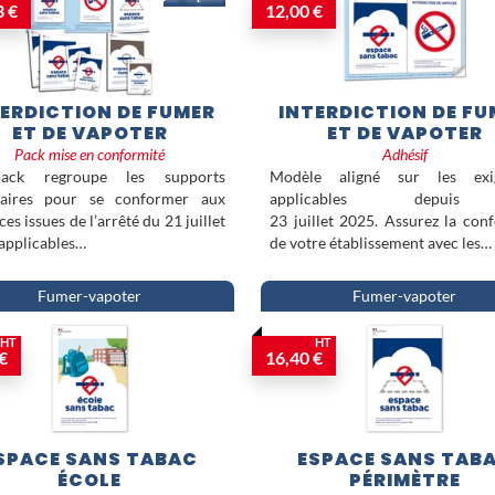
PVC A4
garantit une lisibilité optimale, tandis que l'
Emplacement fume
3 €
12,00 €
d'organiser efficacement les zones dédiées.
Fabriqués dans des matériaux durables, ces supports d'affichage répon
réglementaires en vigueur et assurent une information claire pour l'ens
établissement.
TERDICTION DE FUMER
INTERDICTION DE FU
ET DE VAPOTER
ET DE VAPOTER
Pack mise en conformité
Adhésif
ack regroupe les supports
Modèle aligné sur les exi
saires pour se conformer aux
applicables depui
es issues de l’arrêté du 21 juillet
23 juillet 2025. Assurez la con
applicables…
de votre établissement avec les…
Fumer-vapoter
Fumer-vapoter
HT
HT
€
16,40 €
SPACE SANS TABAC
ESPACE SANS TAB
ÉCOLE
PÉRIMÈTRE