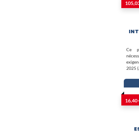
105,0
IN
Ce p
néces
exigenc
2025 (
16,40 
E