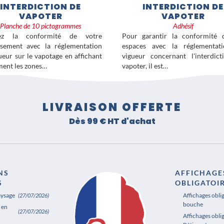
INTERDICTION DE
INTERDICTION DE
VAPOTER
VAPOTER
Planche de 10 pictogrammes
Adhésif
ez la conformité de votre
Pour garantir la conformité 
ssement avec la réglementation
espaces avec la réglementat
ueur sur le vapotage en affichant
vigueur concernant l'interdic
ment les zones…
vapoter, il est…
LIVRAISON OFFERTE
Dès 99 € HT d'achat
NS
AFFICHAGE
S
OBLIGATOI
aysage
Affichages obli
(27/07/2026)
bouche
 en
(27/07/2026)
Affichages oblig