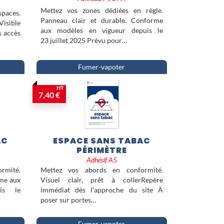
Mettez vos zones dédiées en règle.
spaces.
Panneau clair et durable. Conforme
Visible
aux modèles en vigueur depuis le
s accès
23 juillet 2025 Prévu pour…
Fumer-vapoter
HT
7,40 €
AC
ESPACE SANS TABAC
PÉRIMÈTRE
Adhésif A5
ormité.
Mettez vos abords en conformité.
rme aux
Visuel clair, prêt à collerRepère
is le
immédiat dès l’approche du site À
poser sur portes…