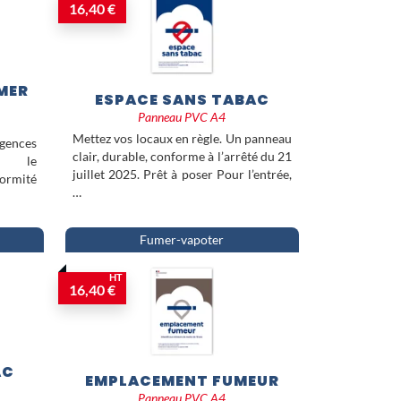
ur Panneau PVC A4
permet
16,40 €
dent aux exigences
emble des visiteurs de votre
MER
ESPACE SANS TABAC
Panneau PVC A4
Mettez vos locaux en règle. Un panneau
gences
clair, durable, conforme à l’arrêté du 21
s le
juillet 2025. Prêt à poser Pour l’entrée,
formité
…
Fumer-vapoter
HT
16,40 €
AC
EMPLACEMENT FUMEUR
Panneau PVC A4