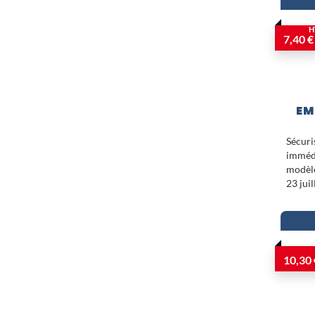
H
7,40 €
EM
Sécur
imméd
modè
23 jui
10,30 