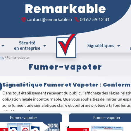
Remarkable
contact@remarkable.fr
04 67 59 12 81
Sécurité
Signalétiques
en entreprise
lic
Fumer-vapoter
Fumer-vapoter
Signalétique Fumer et Vapoter : Conform
Dans tout établissement recevant du public, l'affichage des règles relati
obligation légale incontournable. Que vous souhaitiez délimiter un espa
zone fumeur, une signalétique claire et conforme protège à la fois les us
d'établissements.
Fumer-vapoter
Fumer-vapoter
Parmi les références les plus plébiscitées, le
Panneau d'affichage Interd
- 10 %
sa version
Adhésif
s'adaptent à tous les supports intérieurs et extérieurs.
sur le pack
HT
HT