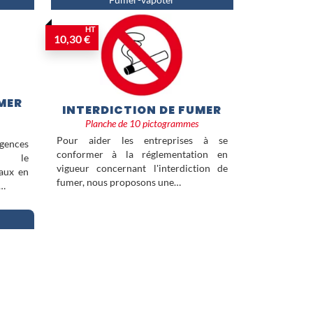
Fumer-vapoter
HT
10,30 €
MER
INTERDICTION DE FUMER
Planche de 10 pictogrammes
Pour aider les entreprises à se
gences
conformer à la réglementation en
s le
vigueur concernant l'interdiction de
caux en
fumer, nous proposons une…
,…