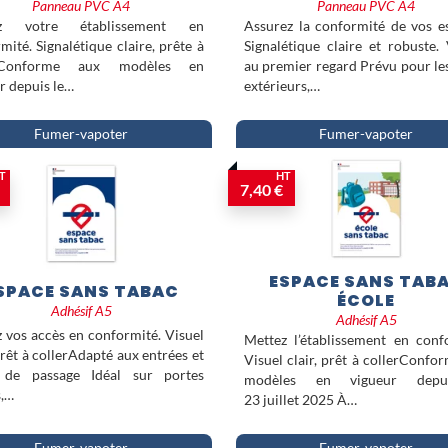
Panneau PVC A4
Panneau PVC A4
ez votre établissement en
Assurez la conformité de vos e
mité. Signalétique claire, prête à
Signalétique claire et robuste. 
r.Conforme aux modèles en
au premier regard Prévu pour le
r depuis le…
extérieurs,…
Fumer-vapoter
Fumer-vapoter
T
HT
7,40 €
ESPACE SANS TAB
SPACE SANS TABAC
ÉCOLE
Adhésif A5
Adhésif A5
 vos accès en conformité. Visuel
Mettez l’établissement en conf
 prêt à collerAdapté aux entrées et
Visuel clair, prêt à collerConfo
 de passage Idéal sur portes
modèles en vigueur depu
s,…
23 juillet 2025 À…