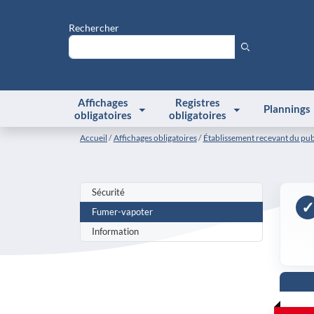
Rechercher
Affichages
Registres
Plannings
obligatoires
obligatoires
Accueil
Affichages obligatoires
Établissement recevant du pub
Sécurité
✓
Fumer-vapoter
Information