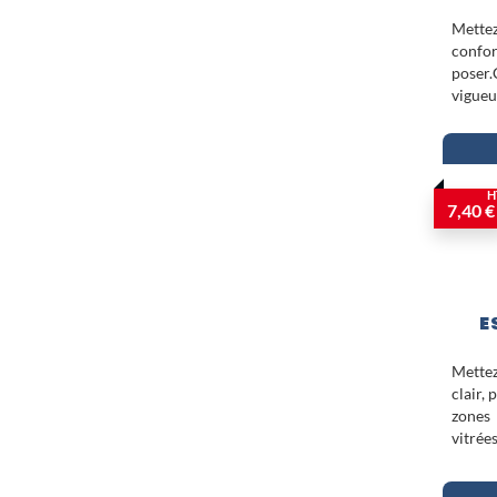
Mett
confor
pose
vigueu
H
7,40 €
E
Mettez
clair,
zones
vitrée