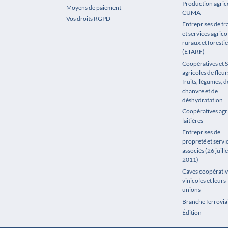
Production agrico
Moyens de paiement
CUMA
Vos droits RGPD
Entreprises de t
et services agrico
ruraux et forestie
(ETARF)
Coopératives et 
agricoles de fleur
fruits, légumes, de
chanvre et de
déshydratation
Coopératives agr
laitières
Entreprises de
propreté et servi
associés (26 juille
2011)
Caves coopérativ
vinicoles et leurs
unions
Branche ferrovia
Édition