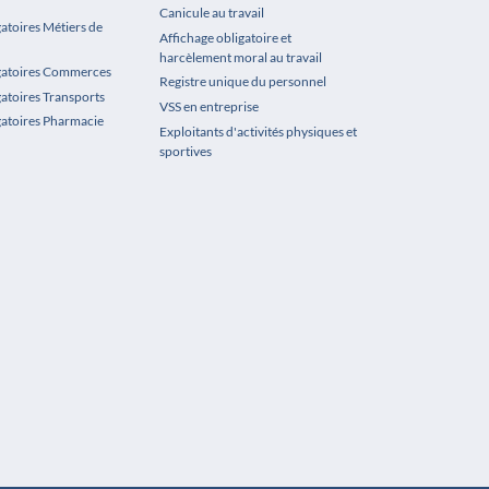
Canicule au travail
gatoires Métiers de
Affichage obligatoire et
harcèlement moral au travail
igatoires Commerces
Registre unique du personnel
gatoires Transports
VSS en entreprise
gatoires Pharmacie
Exploitants d'activités physiques et
sportives