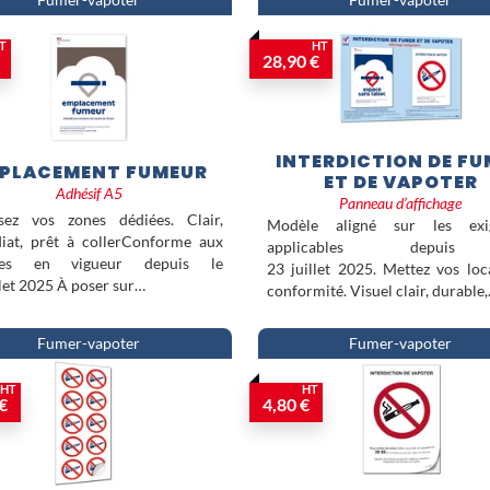
Fumer-vapoter
Fumer-vapoter
T
HT
28,90 €
INTERDICTION DE FU
PLACEMENT FUMEUR
ET DE VAPOTER
Adhésif A5
Panneau d’affichage
isez vos zones dédiées. Clair,
Modèle aligné sur les exi
iat, prêt à collerConforme aux
applicables depui
les en vigueur depuis le
23 juillet 2025. Mettez vos lo
llet 2025 À poser sur…
conformité. Visuel clair, durable
Fumer-vapoter
Fumer-vapoter
HT
HT
€
4,80 €