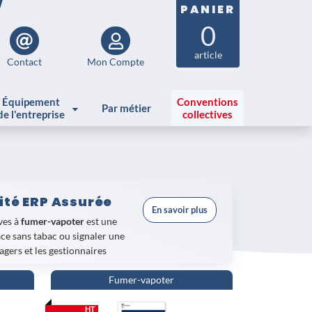
PANIER
0
article
Contact
Mon Compte
Équipement
Conventions
Par métier
de l'entreprise
collectives
ité ERP Assurée
En savoir plus
ves à
fumer-vapoter
est une
ce sans tabac ou signaler une
agers et les gestionnaires
Fumer-vapoter
iction de fumer et de vapoter
et
 L'
Espace sans tabac Panneau
HT