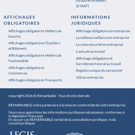
ruraux et forestiers
(ETARF)
AFFICHAGES
INFORMATIONS
OBLIGATOIRES
JURIDIQUES
Affichages obligatoires Métiers de
Affichages obligatoires Pharmacie
Affichage obligatoire en entreprise
bouche
La vidéosurveillance en entreprise
Affichages obligatoires Chantiers
La cybersécurité en entreprise
et Bâtiment
Canicule au travail
Affichages obligatoires Métiers de
Affichage obligatoire et
l'automobile
harcèlement moral au travail
Affichages obligatoires
Registre unique du personnel
Commerces
VSS en entreprise
Affichages obligatoires Transports
copyright 2026 © Remarkable - Tous droits réservés
REMARKABLE votre partenaire à la mise en conformité de votre entreprise
.
Nous vous apportons les informations juridiques nécessaires, conformes à
la législation française.
En aucun cas REMARKABLE ne fait de la consultation juridique, ni du
conseil juridique.