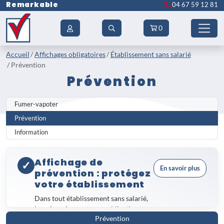
Remarkable
04 67 59 12 81
0
Accueil
Affichages obligatoires
Établissement sans salarié
Prévention
Prévention
Fumer-vapoter
Prévention
Information
Affichage de
✓
En savoir plus
prévention : protégez
votre établissement
Dans tout établissement sans salarié,
la
prévention
reste une obligation
Prévention
légale et un enjeu de sécurité majeur.