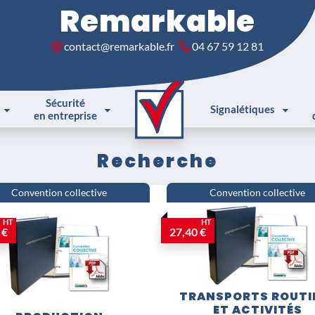
Remarkable
contact@remarkable.fr
04 67 59 12 81
Sécurité
Signalétiques
en entreprise
Recherche
Convention collective
Convention collective
HT
HT
 €
27,40 €
TRANSPORTS ROUTI
ET ACTIVITÉS