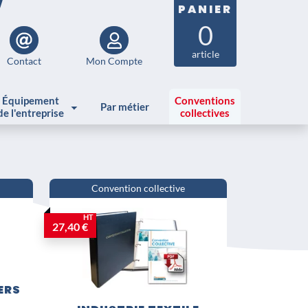
PANIER
0
article
Contact
Mon Compte
Équipement
Conventions
Par métier
de l'entreprise
collectives
Convention collective
HT
27,40 €
ERS