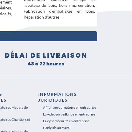
sement
rabotage du bois, hors imprégnation,
éaires,
Fabrication d'emballages en bois,
osifs,
Réparation d'autres…
DÉLAI DE LIVRAISON
48 à 72 heures
S
INFORMATIONS
RES
JURIDIQUES
gatoires Métiers de
Affichage obligatoire en entreprise
La vidéosurveillance en entreprise
atoires Chantiers et
La cybersécurité en entreprise
Canicule au travail
gatoires Métiers de