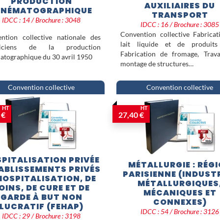
PRODUCTION
AUXILIAIRES DU
INÉMATOGRAPHIQUE
TRANSPORT
IDCC : 14 / Brochure : 3048
IDCC : 16 / Brochure : 3085
Convention collective Fabricat
ntion collective nationale des
lait liquide et de produits 
niciens de la production
Fabrication de fromage, Trav
atographique du 30 avril 1950
montage de structures…
Convention collective
Convention collective
HT
HT
 €
27,40 €
PITALISATION PRIVÉE
MÉTALLURGIE : RÉG
TABLISSEMENTS PRIVÉS
PARISIENNE (INDUST
HOSPITALISATION, DE
MÉTALLURGIQUES
OINS, DE CURE ET DE
MÉCANIQUES ET
GARDE À BUT NON
CONNEXES)
LUCRATIF (FEHAP)
IDCC : 54 / Brochure : 3126
IDCC : 29 / Brochure : 3198