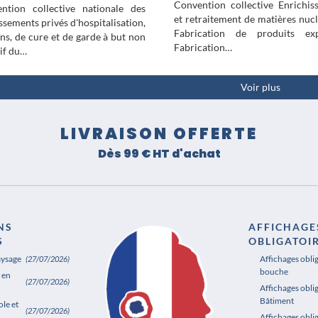
Convention collective Enrichis
ntion collective nationale des
et retraitement de matières nucl
ssements privés d'hospitalisation,
Fabrication de produits expl
ins, de cure et de garde à but non
Fabrication…
tif du…
Voir plus
LIVRAISON OFFERTE
Dès 99 € HT d'achat
NS
AFFICHAGE
S
OBLIGATOI
aysage
Affichages obli
(27/07/2026)
bouche
 en
(27/07/2026)
Affichages oblig
Bâtiment
le et
(27/07/2026)
Affichages obli