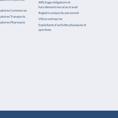
Affichage obligatoire et
harcèlement moral au travail
igatoires Commerces
Registre unique du personnel
gatoires Transports
VSS en entreprise
gatoires Pharmacie
Exploitants d'activités physiques et
sportives