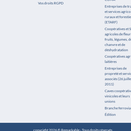
Vos droits RGPD
Entreprises de t
et services agrico
ruraux et forestie
(ETARF)
Coopératives et 
agricoles de fleur
fruits, légumes, de
chanvre et de
déshydratation
Coopératives agr
laitières
Entreprises de
propreté et servi
associés (26 juille
2011)
Caves coopérativ
vinicoles et leurs
unions
Branche ferrovia
Édition
copyright 2026 © Remarkable - Tous droits réservés