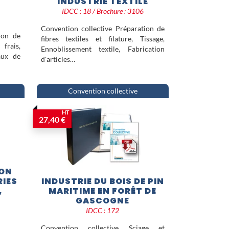
INDUSTRIE TEXTILE
IDCC : 18 / Brochure : 3106
Convention collective Préparation de
ion de
fibres textiles et filature, Tissage,
frais,
Ennoblissement textile, Fabrication
aux de
d'articles…
Convention collective
HT
27,40 €
ION
RIES
INDUSTRIE DU BOIS DE PIN
,
MARITIME EN FORÊT DE
GASCOGNE
IDCC : 172
Convention collective Sciage et