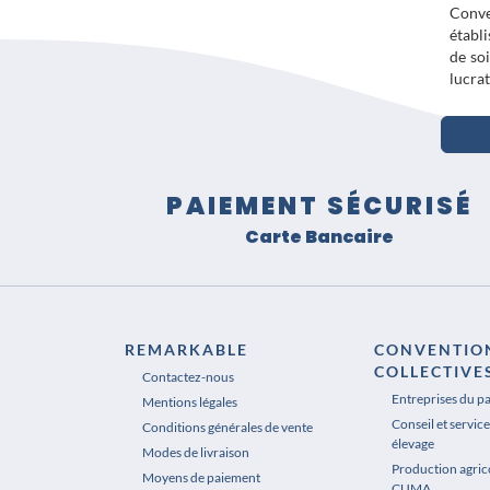
Conve
établi
de so
lucra
PAIEMENT SÉCURISÉ
Carte Bancaire
REMARKABLE
CONVENTIO
COLLECTIVE
Contactez-nous
Entreprises du p
Mentions légales
Conseil et service
Conditions générales de vente
élevage
Modes de livraison
Production agrico
Moyens de paiement
CUMA