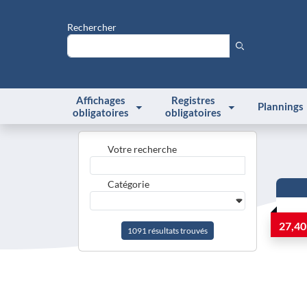
Rechercher
Affichages
Registres
Plannings
obligatoires
obligatoires
Accueil
Recherche
Votre recherche
Catégorie
27,40
1091
résultat
s
trouvé
s