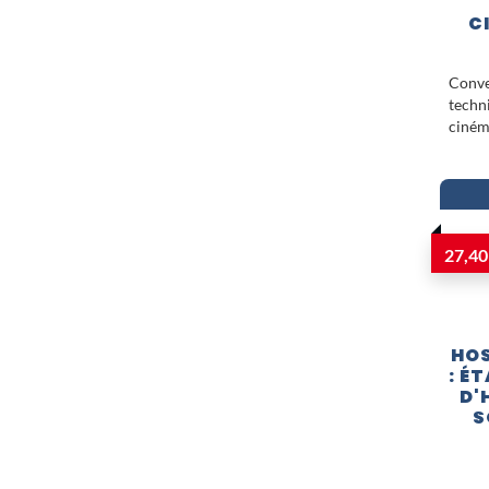
C
Conve
tech
ciném
27,40
HOS
: É
D'
S