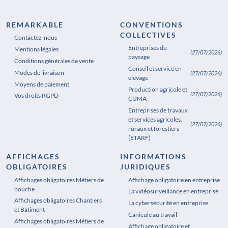
REMARKABLE
CONVENTIONS
COLLECTIVES
Contactez-nous
Entreprises du
Mentions légales
(27/07/2026)
paysage
Conditions générales de vente
Conseil et service en
Modes de livraison
(27/07/2026)
élevage
Moyens de paiement
Production agricole et
(27/07/2026)
Vos droits RGPD
CUMA
Entreprises de travaux
et services agricoles,
(27/07/2026)
ruraux et forestiers
(ETARF)
AFFICHAGES
INFORMATIONS
OBLIGATOIRES
JURIDIQUES
Affichages obligatoires Métiers de
Affichages obligatoires Pharmacie
Affichage obligatoire en entreprise
bouche
La vidéosurveillance en entreprise
Affichages obligatoires Chantiers
La cybersécurité en entreprise
et Bâtiment
Canicule au travail
Affichages obligatoires Métiers de
Affichage obligatoire et