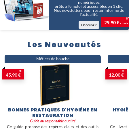
numériques,
prêts à l’emploi et accessibles en 1 clic.
Nos newsletters pour rester informé de
l'actualité.
H
29,90 €
/ mois
Découvrir
Les Nouveautés
Métiers de bouche
HT
HT
45,90 €
12,00 €
BONNES PRATIQUES D'HYGIÈNE EN
HYGIÈ
RESTAURATION
Guide du responsable qualité
Ce guide propose des repères clairs et des outils
Ce livret