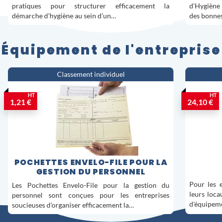
pratiques pour structurer efficacement la
d'Hygiène 
démarche d’hygiène au sein d’un…
des bonnes
Équipement de l'entreprise
Classement individuel
HT
HT
1,21 €
24,10 €
POCHETTES ENVELO-FILE POUR LA
GESTION DU PERSONNEL
Pour les e
Les Pochettes Envelo-File pour la gestion du
leurs loca
personnel sont conçues pour les entreprises
d'équipem
soucieuses d'organiser efficacement la…