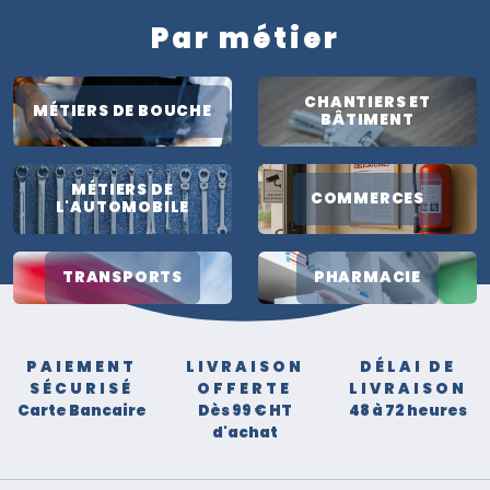
Par métier
CHANTIERS ET
MÉTIERS DE BOUCHE
BÂTIMENT
MÉTIERS DE
COMMERCES
L'AUTOMOBILE
TRANSPORTS
PHARMACIE
PAIEMENT
LIVRAISON
DÉLAI DE
SÉCURISÉ
OFFERTE
LIVRAISON
Carte Bancaire
Dès 99 € HT
48 à 72 heures
d'achat