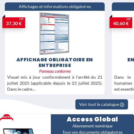
Affichages et informations obligatoires
HT
HT
37,30 €
40,60 €
AFFICHAGE OBLIGATOIRE EN
E
ENTREPRISE
Panneau conforme
Visuel mis à jour conformément à l’arrêté du 21
Dans le 
juillet 2025 (applicable depuis le 23 juillet 2025).
humaines e
Dans le cadre…
est essent
Voir tout le catalogue
Nouveau
Access Global
Abonnement numérique
Tous vos documents obligatoires