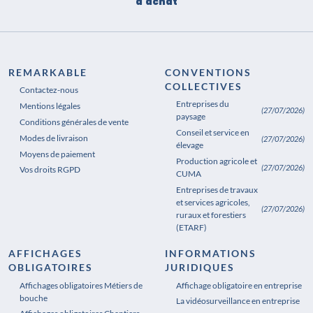
d'achat
REMARKABLE
CONVENTIONS
COLLECTIVES
Contactez-nous
Entreprises du
Mentions légales
(27/07/2026)
paysage
Conditions générales de vente
Conseil et service en
Modes de livraison
(27/07/2026)
élevage
Moyens de paiement
Production agricole et
(27/07/2026)
Vos droits RGPD
CUMA
Entreprises de travaux
et services agricoles,
(27/07/2026)
ruraux et forestiers
(ETARF)
AFFICHAGES
INFORMATIONS
OBLIGATOIRES
JURIDIQUES
Affichages obligatoires Métiers de
Affichages obligatoires Pharmacie
Affichage obligatoire en entreprise
bouche
La vidéosurveillance en entreprise