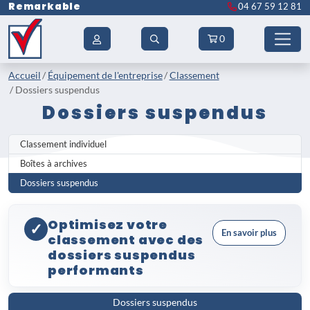
Remarkable
04 67 59 12 81
0
Accueil
Équipement de l'entreprise
Classement
Dossiers suspendus
Dossiers suspendus
Classement individuel
Boîtes à archives
Dossiers suspendus
Optimisez votre
✓
En savoir plus
classement avec des
dossiers suspendus
performants
Les
dossiers suspendus
constituent
Dossiers suspendus
une solution de classement