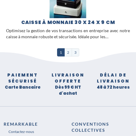
CAISSE À MONNAIE 30 X 24 X 9 CM
Optimisez la gestion de vos transactions en entreprise avec notre
caisse à monnaie robuste et sécurisée. Idéale pour les…
1
2
3
PAIEMENT
LIVRAISON
DÉLAI DE
SÉCURISÉ
OFFERTE
LIVRAISON
Carte Bancaire
Dès 99 € HT
48 à 72 heures
d'achat
REMARKABLE
CONVENTIONS
COLLECTIVES
Contactez-nous