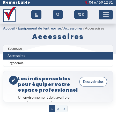
Remarkable
04 67 59 12 81
0
Accueil
Équipement de l'entreprise
Accessoires
Accessoires
Accessoires
Badgeuse
Accessoires
Ergonomie
Les indispensables
✓
En savoir plus
pour équiper votre
espace professionnel
Un environnement de travail bien
organisé repose sur des
accessoires
professionnels
fiables et adaptés à
1
2
3
chaque usage. Notre gamme