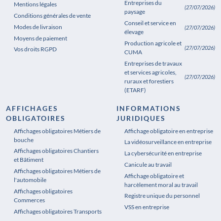
Entreprises du
Mentions légales
(27/07/2026)
paysage
Conditions générales de vente
Conseil et service en
Modes de livraison
(27/07/2026)
élevage
Moyens de paiement
Production agricole et
(27/07/2026)
Vos droits RGPD
CUMA
Entreprises de travaux
et services agricoles,
(27/07/2026)
ruraux et forestiers
(ETARF)
AFFICHAGES
INFORMATIONS
OBLIGATOIRES
JURIDIQUES
Affichages obligatoires Métiers de
Affichages obligatoires Pharmacie
Affichage obligatoire en entreprise
bouche
La vidéosurveillance en entreprise
Affichages obligatoires Chantiers
La cybersécurité en entreprise
et Bâtiment
Canicule au travail
Affichages obligatoires Métiers de
Affichage obligatoire et
l'automobile
harcèlement moral au travail
Affichages obligatoires
Registre unique du personnel
Commerces
VSS en entreprise
Affichages obligatoires Transports