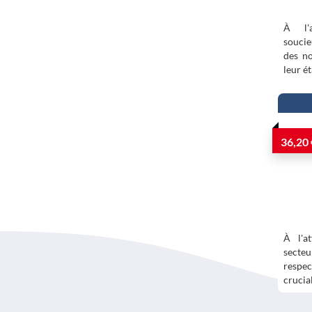
À l'a
soucie
des no
leur é
36,20 
À l'a
secteu
respec
crucia