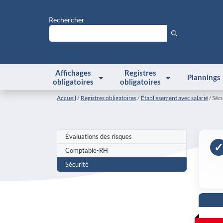
Rechercher
Affichages
Registres
Plannings
obligatoires
obligatoires
Accueil
Registres obligatoires
Établissement avec salarié
Sécu
Évaluations des risques
✓
Comptable-RH
Sécurité