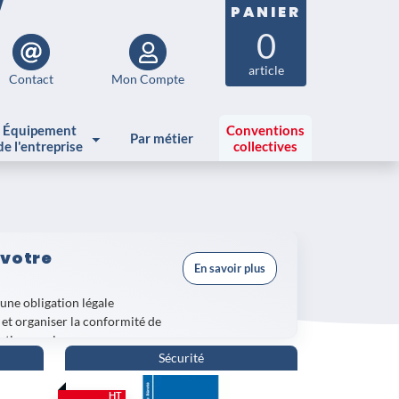
PANIER
0
article
Contact
Mon Compte
Équipement
Conventions
Par métier
de l'entreprise
collectives
 votre
En savoir plus
une obligation légale
et organiser la conformité de
ation en vigueur.
Sécurité
, indispensable pour consigner les
Danger grave et imminent
,
HT