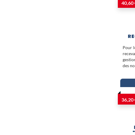
40,60 
RE
Pour l
receva
gestio
des n
36,20 