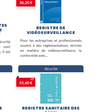
36,20 €
e des alertes santé publique et
vidéosurveillance
répondent
t sécurisée de votre
TES
REGISTRE DE
T
VIDÉOSURVEILLANCE
"
Pour les entreprises et professionnels
curité
soumis à des réglementations strictes
e sont
en matière de vidéosurveillance, la
 il est
conformité avec…
Sécurité
HT
55,60 €
E
REGISTRE SANITAIRE DES