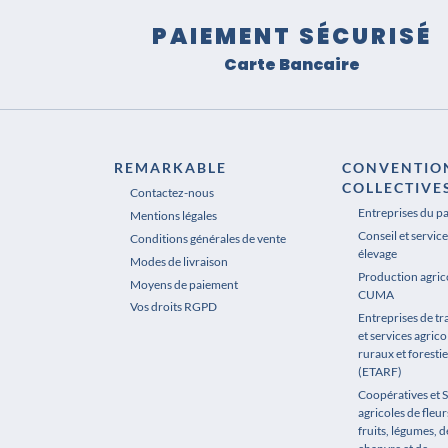
PAIEMENT SÉCURISÉ
Carte Bancaire
REMARKABLE
CONVENTIO
COLLECTIVE
Contactez-nous
Entreprises du p
Mentions légales
Conseil et service
Conditions générales de vente
élevage
Modes de livraison
Production agrico
Moyens de paiement
CUMA
Vos droits RGPD
Entreprises de t
et services agrico
ruraux et forestie
(ETARF)
Coopératives et 
agricoles de fleur
fruits, légumes, de