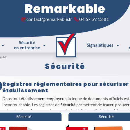
Remarkable
contact@remarkable.fr
04 67 59 12 81
Sécurité
Signalétiques
en entreprise
rité
Sécurité
Registres réglementaires pour sécuriser
établissement
Dans tout établissement employeur, la tenue de documents officiels est 
incontournable. Les registres de
Sécurité
permettent de tracer, prouver 
votre structure face aux exigences du droit du travail et de la réglement
Sécurité
Sécurité
Parmi les documents les plus demandés figurent le
Registre de sécurité
vérifications et interventions techniques, ainsi que le
Registre spécial 
HT
HT