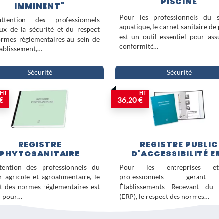
PISCINE
IMMINENT"
Pour les professionnels du s
ttention des professionnels
aquatique, le carnet sanitaire de 
ux de la sécurité et du respect
est un outil essentiel pour ass
rmes réglementaires au sein de
conformité…
tablissement,…
Sécurité
Sécurité
HT
HT
€
36,20 €
REGISTRE
REGISTRE PUBLIC
PHYTOSANITAIRE
D'ACCESSIBILITÉ E
ttention des professionnels du
Pour les entreprises e
r agricole et agroalimentaire, le
professionnels géran
t des normes réglementaires est
Établissements Recevant du 
l pour…
(ERP), le respect des normes…