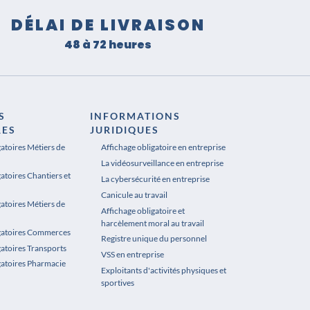
DÉLAI DE LIVRAISON
48 à 72 heures
S
INFORMATIONS
RES
JURIDIQUES
gatoires Métiers de
Affichage obligatoire en entreprise
La vidéosurveillance en entreprise
atoires Chantiers et
La cybersécurité en entreprise
Canicule au travail
gatoires Métiers de
Affichage obligatoire et
harcèlement moral au travail
igatoires Commerces
Registre unique du personnel
gatoires Transports
VSS en entreprise
gatoires Pharmacie
Exploitants d'activités physiques et
sportives