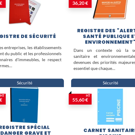
obligatoire dès lors que des salariés exercent leur droit d'alerte.
€
36,20 €
Des registres spécifiques complètent cet ensemble essentiel : le
Registr
environnement
, le
Registre public d'accessibilité ERP
et le
Registre de 
chacun à des obligations précises, garantissant une gestion rigoureuse e
établissement.
REGISTRE DES "ALER
GISTRE DE SÉCURITÉ
SANTÉ PUBLIQUE E
ENVIRONNEMENT
es entreprises, les établissements
Dans un contexte où la sé
nt du public et les professionnels
sanitaire et environnemental
nnaires d'immeubles, le respect
devenues des priorités majeures,
ormes…
essentiel que chaque…
Sécurité
Sécurité
HT
HT
€
55,60 €
REGISTRE SPÉCIAL
CARNET SANITAIR
"DANGER GRAVE ET