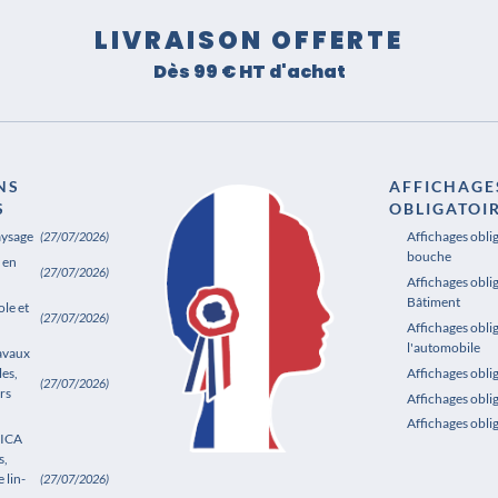
LIVRAISON OFFERTE
Dès 99 € HT d'achat
NS
AFFICHAGE
S
OBLIGATOI
aysage
Affichages obli
(27/07/2026)
bouche
 en
(27/07/2026)
Affichages oblig
Bâtiment
le et
(27/07/2026)
Affichages obli
l'automobile
ravaux
les,
Affichages obl
(27/07/2026)
rs
Affichages obli
Affichages obli
SICA
s,
 lin-
(27/07/2026)