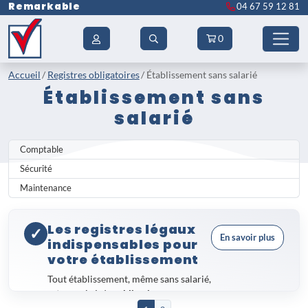
Remarkable
04 67 59 12 81
0
Accueil
Registres obligatoires
Établissement sans salarié
Établissement sans
salarié
Comptable
Sécurité
Maintenance
Les registres légaux
✓
En savoir plus
indispensables pour
votre établissement
Tout établissement, même sans salarié,
est soumis à des
obligations
réglementaires strictes
en matière de