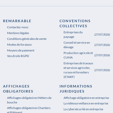
REMARKABLE
CONVENTIONS
COLLECTIVES
Contactez-nous
Entreprises du
Mentions légales
(27/07/2026)
paysage
Conditions générales de vente
Conseil et service en
Modes de livraison
(27/07/2026)
élevage
Moyens de paiement
Production agricole et
(27/07/2026)
Vos droits RGPD
CUMA
Entreprises de travaux
et services agricoles,
(27/07/2026)
ruraux et forestiers
(ETARF)
AFFICHAGES
INFORMATIONS
OBLIGATOIRES
JURIDIQUES
Affichages obligatoires Métiers de
Affichages obligatoires Pharmacie
Affichage obligatoire en entreprise
bouche
La vidéosurveillance en entreprise
Affichages obligatoires Chantiers
La cybersécurité en entreprise
et Bâtiment