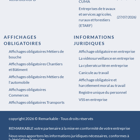
CUMA
Entreprises de travaux
et services agricoles,
(27/07/2026)
ruraux et forestiers
(ETARF)
AFFICHAGES
INFORMATIONS
OBLIGATOIRES
JURIDIQUES
Affichages obligatoires Métiers de
Affichages obligatoires Pharmacie
Affichage obligatoire en entreprise
bouche
La vidéosurveillance en entreprise
Affichages obligatoires Chantiers
La cybersécurité en entreprise
et Bâtiment
Canicule au travail
Affichages obligatoires Métiers de
Affichage obligatoire et
l'automobile
harcèlement moral au travail
Affichages obligatoires
Registre unique du personnel
Commerces
VSS en entreprise
Affichages obligatoires Transports
copyright 2026 © Remarkable - Tous droits réservés
REMARKABLE votre partenaire à la mise en conformité de votre entreprise
.
Nous vous apportons les informations juridiques nécessaires, conformes à
la législation française.