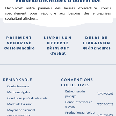
PANNEAU DES HEURES D'OUVERTURE
Découvrez notre panneau des heures d'ouverture, conçu
spécialement pour répondre aux besoins des entreprises
souhaitant afficher…
PAIEMENT
LIVRAISON
DÉLAI DE
SÉCURISÉ
OFFERTE
LIVRAISON
Carte Bancaire
Dès 99 € HT
48 à 72 heures
d'achat
REMARKABLE
CONVENTIONS
COLLECTIVES
Contactez-nous
Entreprises du
Mentions légales
(27/07/2026)
paysage
Conditions générales de vente
Conseil et service en
Modes de livraison
(27/07/2026)
élevage
Moyens de paiement
Production agricole et
(27/07/2026)
Vos droits RGPD