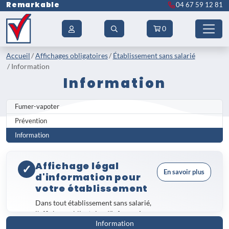
Remarkable
04 67 59 12 81
0
Accueil
Affichages obligatoires
Établissement sans salarié
Information
Information
Fumer-vapoter
Prévention
Information
Affichage légal
✓
En savoir plus
d'information pour
votre établissement
Dans tout établissement sans salarié,
l'affichage obligatoire d'
information
Information
constitue une obligation