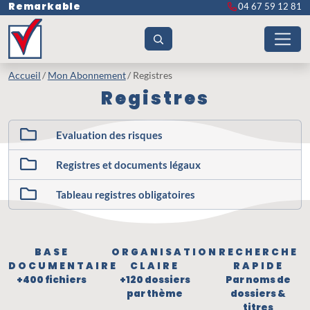
Remarkable
04 67 59 12 81
Accueil
Mon Abonnement
Registres
Registres
Evaluation des risques
Registres et documents légaux
Tableau registres obligatoires
BASE
ORGANISATION
RECHERCHE
DOCUMENTAIRE
CLAIRE
RAPIDE
+400 fichiers
+120 dossiers
Par noms de
par thème
dossiers &
titres