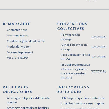
REMARKABLE
CONVENTIONS
COLLECTIVES
Contactez-nous
Entreprises du
Mentions légales
(27/07/2026)
paysage
Conditions générales de vente
Conseil et service en
Modes de livraison
(27/07/2026)
élevage
Moyens de paiement
Production agricole et
(27/07/2026)
Vos droits RGPD
CUMA
Entreprises de travaux
et services agricoles,
(27/07/2026)
ruraux et forestiers
(ETARF)
AFFICHAGES
INFORMATIONS
OBLIGATOIRES
JURIDIQUES
Affichages obligatoires Métiers de
Affichages obligatoires Pharmacie
Affichage obligatoire en entreprise
bouche
La vidéosurveillance en entreprise
Affichages obligatoires Chantiers
La cybersécurité en entreprise