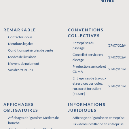
titres
REMARKABLE
CONVENTIONS
COLLECTIVES
Contactez-nous
Entreprises du
Mentions légales
(27/07/2026)
paysage
Conditions générales de vente
Conseil et service en
Modes de livraison
(27/07/2026)
élevage
Moyens de paiement
Production agricole et
(27/07/2026)
Vos droits RGPD
CUMA
Entreprises de travaux
et services agricoles,
(27/07/2026)
ruraux et forestiers
(ETARF)
AFFICHAGES
INFORMATIONS
OBLIGATOIRES
JURIDIQUES
Affichages obligatoires Métiers de
Affichages obligatoires Pharmacie
Affichage obligatoire en entreprise
bouche
La vidéosurveillance en entreprise