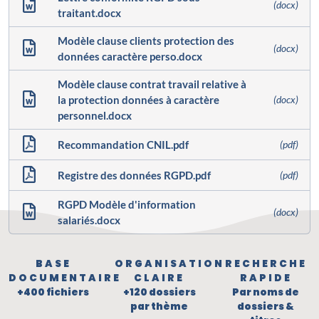
(docx)
traitant.docx
Modèle clause clients protection des
(docx)
données caractère perso.docx
Modèle clause contrat travail relative à
la protection données à caractère
(docx)
personnel.docx
Recommandation CNIL.pdf
(pdf)
Registre des données RGPD.pdf
(pdf)
RGPD Modèle d'information
(docx)
salariés.docx
BASE
ORGANISATION
RECHERCHE
DOCUMENTAIRE
CLAIRE
RAPIDE
+400 fichiers
+120 dossiers
Par noms de
par thème
dossiers &