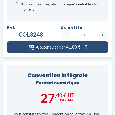
"Convention intégrale numérique", résiliable à tout
moment
Réf.
Quantité
COL3248
41,00
€ HT
Ajouter au panier
Convention intégrale
Format numérique
27
,40 € HT
PAR AN
Vous consultez votre Convention collective en ligne