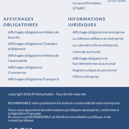
(27/07/2026)
ruraux et forestiers
(ETARF)
AFFICHAGES
INFORMATIONS
OBLIGATOIRES
JURIDIQUES
Affichages obligatoires Métiers de
Affichages obligatoires Pharmacie
Affichage obligatoire en entreprise
bouche
La vidéosurveillance en entreprise
Affichages obligatoires Chantiers
La cybersécurité en entreprise
et Bâtiment
Canicule au travail
Affichages obligatoires Métiers de
Affichage obligatoire et
l'automobile
harcèlement moral au travail
Affichages obligatoires
Registre unique du personnel
Commerces
VSS en entreprise
Affichages obligatoires Transports
copyright 2026 © Remarkable - Tous droits réservés
REMARKABLE votre partenaire à la mise en conformité de votre entreprise
.
Nous vous apportons les informations juridiques nécessaires, conformes à
la législation française.
En aucun cas REMARKABLE ne fait de la consultation juridique, ni du
conseil juridique.