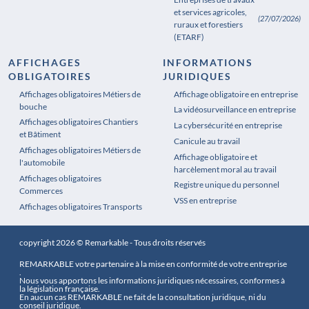
et services agricoles,
(27/07/2026)
ruraux et forestiers
(ETARF)
AFFICHAGES
INFORMATIONS
OBLIGATOIRES
JURIDIQUES
Affichages obligatoires Métiers de
Affichages obligatoires Pharmacie
Affichage obligatoire en entreprise
bouche
La vidéosurveillance en entreprise
Affichages obligatoires Chantiers
La cybersécurité en entreprise
et Bâtiment
Canicule au travail
Affichages obligatoires Métiers de
Affichage obligatoire et
l'automobile
harcèlement moral au travail
Affichages obligatoires
Registre unique du personnel
Commerces
VSS en entreprise
Affichages obligatoires Transports
copyright 2026 © Remarkable - Tous droits réservés
REMARKABLE votre partenaire à la mise en conformité de votre entreprise
.
Nous vous apportons les informations juridiques nécessaires, conformes à
la législation française.
En aucun cas REMARKABLE ne fait de la consultation juridique, ni du
conseil juridique.