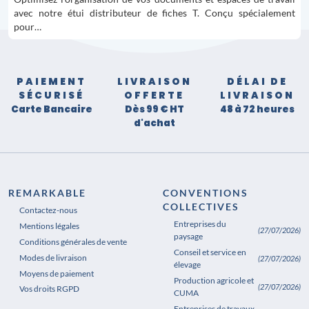
avec notre étui distributeur de fiches T. Conçu spécialement
pour…
PAIEMENT
LIVRAISON
DÉLAI DE
SÉCURISÉ
OFFERTE
LIVRAISON
Carte Bancaire
Dès 99 € HT
48 à 72 heures
d'achat
REMARKABLE
CONVENTIONS
COLLECTIVES
Contactez-nous
Entreprises du
Mentions légales
(27/07/2026)
paysage
Conditions générales de vente
Conseil et service en
Modes de livraison
(27/07/2026)
élevage
Moyens de paiement
Production agricole et
(27/07/2026)
Vos droits RGPD
CUMA
Entreprises de travaux