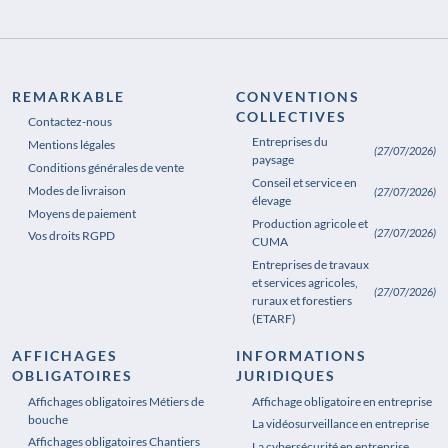
REMARKABLE
CONVENTIONS
COLLECTIVES
Contactez-nous
Entreprises du
Mentions légales
(27/07/2026)
paysage
Conditions générales de vente
Conseil et service en
Modes de livraison
(27/07/2026)
élevage
Moyens de paiement
Production agricole et
(27/07/2026)
Vos droits RGPD
CUMA
Entreprises de travaux
et services agricoles,
(27/07/2026)
ruraux et forestiers
(ETARF)
AFFICHAGES
INFORMATIONS
OBLIGATOIRES
JURIDIQUES
Affichages obligatoires Métiers de
Affichages obligatoires Pharmacie
Affichage obligatoire en entreprise
bouche
La vidéosurveillance en entreprise
Affichages obligatoires Chantiers
La cybersécurité en entreprise