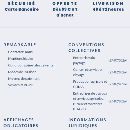
SÉCURISÉ
OFFERTE
LIVRAISON
Carte Bancaire
Dès 99 € HT
48 à 72 heures
d'achat
REMARKABLE
CONVENTIONS
COLLECTIVES
Contactez-nous
Entreprises du
Mentions légales
(27/07/2026)
paysage
Conditions générales de vente
Conseil et service en
Modes de livraison
(27/07/2026)
élevage
Moyens de paiement
Production agricole et
(27/07/2026)
Vos droits RGPD
CUMA
Entreprises de travaux
et services agricoles,
(27/07/2026)
ruraux et forestiers
(ETARF)
AFFICHAGES
INFORMATIONS
OBLIGATOIRES
JURIDIQUES