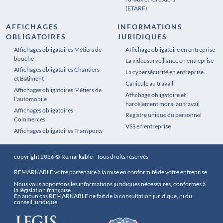
(ETARF)
AFFICHAGES
INFORMATIONS
OBLIGATOIRES
JURIDIQUES
Affichages obligatoires Métiers de
Affichages obligatoires Pharmacie
Affichage obligatoire en entreprise
bouche
La vidéosurveillance en entreprise
Affichages obligatoires Chantiers
La cybersécurité en entreprise
et Bâtiment
Canicule au travail
Affichages obligatoires Métiers de
Affichage obligatoire et
l'automobile
harcèlement moral au travail
Affichages obligatoires
Registre unique du personnel
Commerces
VSS en entreprise
Affichages obligatoires Transports
copyright 2026 © Remarkable - Tous droits réservés
REMARKABLE votre partenaire à la mise en conformité de votre entreprise
.
Nous vous apportons les informations juridiques nécessaires, conformes à
la législation française.
En aucun cas REMARKABLE ne fait de la consultation juridique, ni du
conseil juridique.