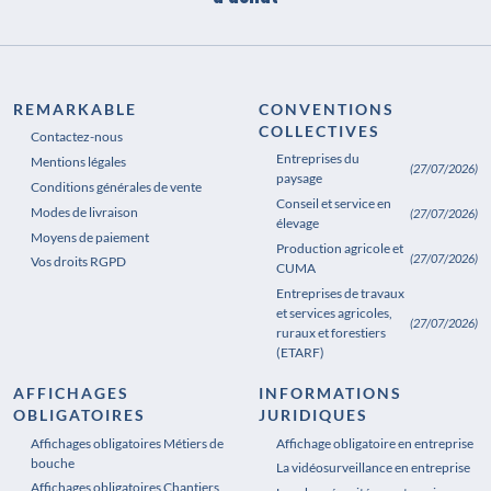
REMARKABLE
CONVENTIONS
COLLECTIVES
Contactez-nous
Entreprises du
Mentions légales
(27/07/2026)
paysage
Conditions générales de vente
Conseil et service en
Modes de livraison
(27/07/2026)
élevage
Moyens de paiement
Production agricole et
(27/07/2026)
Vos droits RGPD
CUMA
Entreprises de travaux
et services agricoles,
(27/07/2026)
ruraux et forestiers
(ETARF)
AFFICHAGES
INFORMATIONS
OBLIGATOIRES
JURIDIQUES
Affichages obligatoires Métiers de
Affichages obligatoires Pharmacie
Affichage obligatoire en entreprise
bouche
La vidéosurveillance en entreprise
Affichages obligatoires Chantiers