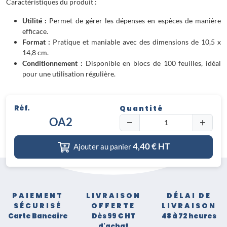
Caractéristiques du produit :
Utilité :
Permet de gérer les dépenses en espèces de manière
efficace.
Format :
Pratique et maniable avec des dimensions de 10,5 x
14,8 cm.
Conditionnement :
Disponible en blocs de 100 feuilles, idéal
pour une utilisation régulière.
Réf.
Quantité
OA2
4,40
€ HT
Ajouter au panier
PAIEMENT
LIVRAISON
DÉLAI DE
SÉCURISÉ
OFFERTE
LIVRAISON
Carte Bancaire
Dès 99 € HT
48 à 72 heures
d'achat