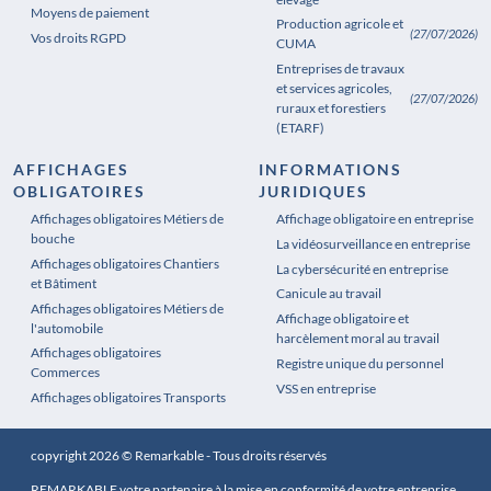
Moyens de paiement
Production agricole et
(27/07/2026)
Vos droits RGPD
CUMA
Entreprises de travaux
et services agricoles,
(27/07/2026)
ruraux et forestiers
(ETARF)
AFFICHAGES
INFORMATIONS
OBLIGATOIRES
JURIDIQUES
Affichages obligatoires Métiers de
Affichages obligatoires Pharmacie
Affichage obligatoire en entreprise
bouche
La vidéosurveillance en entreprise
Affichages obligatoires Chantiers
La cybersécurité en entreprise
et Bâtiment
Canicule au travail
Affichages obligatoires Métiers de
Affichage obligatoire et
l'automobile
harcèlement moral au travail
Affichages obligatoires
Registre unique du personnel
Commerces
VSS en entreprise
Affichages obligatoires Transports
copyright 2026 © Remarkable - Tous droits réservés
REMARKABLE votre partenaire à la mise en conformité de votre entreprise