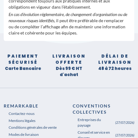
correspondent toujours aux pratiques internes et aux
obligations en vigueur dans l’établissement.
En cas d’évolution réglementaire, de changement d’organisation ou de
nouveaux risques identifiés
, il peut être préférable de remplacer
ou de compléter l’affichage afin de maintenir une information
claire et cohérente pour les équipes.
PAIEMENT
LIVRAISON
DÉLAI DE
SÉCURISÉ
OFFERTE
LIVRAISON
Carte Bancaire
Dès 99 € HT
48 à 72 heures
d'achat
REMARKABLE
CONVENTIONS
COLLECTIVES
Contactez-nous
Entreprises du
Mentions légales
(27/07/2026)
paysage
Conditions générales de vente
Conseil et service en
Modes de livraison
(27/07/2026)
élevage