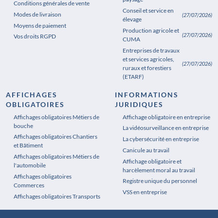
Conditions générales de vente
Conseil et service en
Modes de livraison
(27/07/2026)
élevage
Moyens de paiement
Production agricole et
(27/07/2026)
Vos droits RGPD
CUMA
Entreprises de travaux
et services agricoles,
(27/07/2026)
ruraux et forestiers
(ETARF)
AFFICHAGES
INFORMATIONS
OBLIGATOIRES
JURIDIQUES
Affichages obligatoires Métiers de
Affichages obligatoires Pharmacie
Affichage obligatoire en entreprise
bouche
La vidéosurveillance en entreprise
Affichages obligatoires Chantiers
La cybersécurité en entreprise
et Bâtiment
Canicule au travail
Affichages obligatoires Métiers de
Affichage obligatoire et
l'automobile
harcèlement moral au travail
Affichages obligatoires
Registre unique du personnel
Commerces
VSS en entreprise
Affichages obligatoires Transports