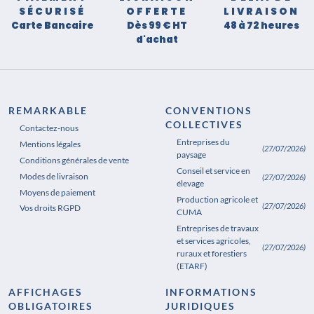
SÉCURISÉ
OFFERTE
LIVRAISON
Carte Bancaire
Dès 99 € HT
48 à 72 heures
d'achat
REMARKABLE
CONVENTIONS
COLLECTIVES
Contactez-nous
Entreprises du
Mentions légales
(27/07/2026)
paysage
Conditions générales de vente
Conseil et service en
Modes de livraison
(27/07/2026)
élevage
Moyens de paiement
Production agricole et
(27/07/2026)
Vos droits RGPD
CUMA
Entreprises de travaux
et services agricoles,
(27/07/2026)
ruraux et forestiers
(ETARF)
AFFICHAGES
INFORMATIONS
OBLIGATOIRES
JURIDIQUES