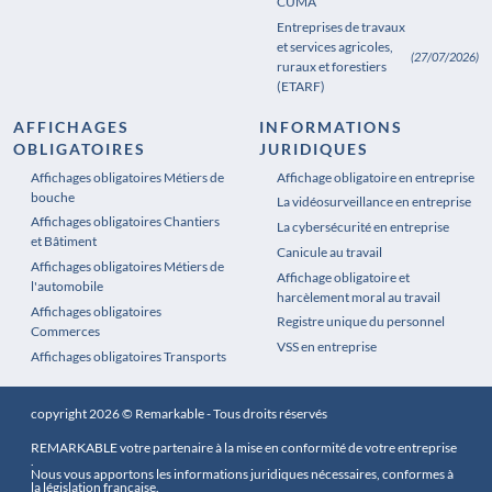
CUMA
Entreprises de travaux
et services agricoles,
(27/07/2026)
ruraux et forestiers
(ETARF)
AFFICHAGES
INFORMATIONS
OBLIGATOIRES
JURIDIQUES
Affichages obligatoires Métiers de
Affichages obligatoires Pharmacie
Affichage obligatoire en entreprise
bouche
La vidéosurveillance en entreprise
Affichages obligatoires Chantiers
La cybersécurité en entreprise
et Bâtiment
Canicule au travail
Affichages obligatoires Métiers de
Affichage obligatoire et
l'automobile
harcèlement moral au travail
Affichages obligatoires
Registre unique du personnel
Commerces
VSS en entreprise
Affichages obligatoires Transports
copyright 2026 © Remarkable - Tous droits réservés
REMARKABLE votre partenaire à la mise en conformité de votre entreprise
.
Nous vous apportons les informations juridiques nécessaires, conformes à
la législation française.