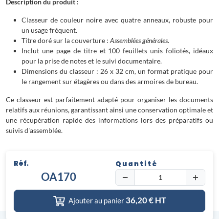
Description du produit :
Classeur de couleur noire avec quatre anneaux, robuste pour
un usage fréquent.
Titre doré sur la couverture :
Assemblées générales
.
Inclut une page de titre et 100 feuillets unis foliotés, idéaux
pour la prise de notes et le suivi documentaire.
Dimensions du classeur : 26 x 32 cm, un format pratique pour
le rangement sur étagères ou dans des armoires de bureau.
Ce classeur est parfaitement adapté pour organiser les documents
relatifs aux réunions, garantissant ainsi une conservation optimale et
une récupération rapide des informations lors des préparatifs ou
suivis d'assemblée.
Réf.
Quantité
OA170
36,20
€ HT
Ajouter au panier