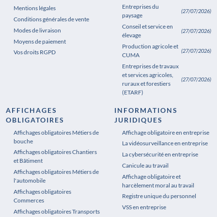
Entreprises du
Mentions légales
(27/07/2026)
paysage
Conditions générales de vente
Conseil et service en
Modes de livraison
(27/07/2026)
élevage
Moyens de paiement
Production agricole et
(27/07/2026)
Vos droits RGPD
CUMA
Entreprises de travaux
et services agricoles,
(27/07/2026)
ruraux et forestiers
(ETARF)
AFFICHAGES
INFORMATIONS
OBLIGATOIRES
JURIDIQUES
Affichages obligatoires Métiers de
Affichages obligatoires Pharmacie
Affichage obligatoire en entreprise
bouche
La vidéosurveillance en entreprise
Affichages obligatoires Chantiers
La cybersécurité en entreprise
et Bâtiment
Canicule au travail
Affichages obligatoires Métiers de
Affichage obligatoire et
l'automobile
harcèlement moral au travail
Affichages obligatoires
Registre unique du personnel
Commerces
VSS en entreprise
Affichages obligatoires Transports