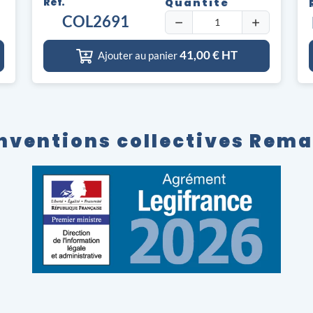
Réf.
Quantité
COL2691
41,00
€ HT
Ajouter au panier
nventions collectives Rem