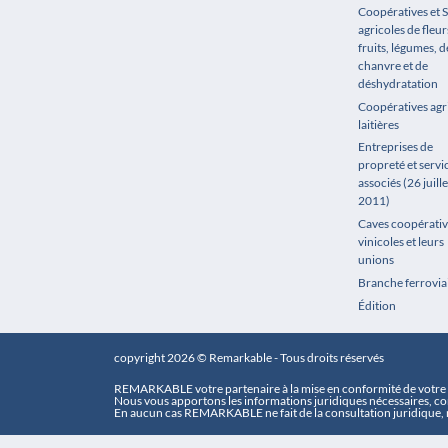
Coopératives et 
agricoles de fleur
fruits, légumes, de
chanvre et de
déshydratation
Coopératives agr
laitières
Entreprises de
propreté et servi
associés (26 juille
2011)
Caves coopérativ
vinicoles et leurs
unions
Branche ferrovia
Édition
copyright 2026 © Remarkable - Tous droits réservés
REMARKABLE votre partenaire à la mise en conformité de votre e
Nous vous apportons les informations juridiques nécessaires, con
En aucun cas REMARKABLE ne fait de la consultation juridique, n