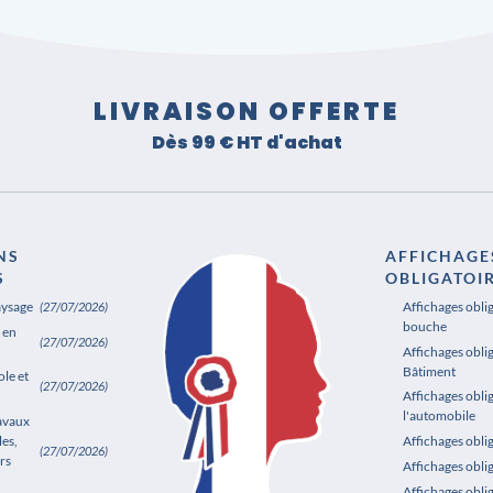
LIVRAISON OFFERTE
Dès 99 € HT d'achat
NS
AFFICHAGE
S
OBLIGATOI
aysage
Affichages obli
(27/07/2026)
bouche
 en
(27/07/2026)
Affichages oblig
Bâtiment
le et
(27/07/2026)
Affichages obli
l'automobile
ravaux
les,
Affichages obl
(27/07/2026)
rs
Affichages obli
Affichages obli