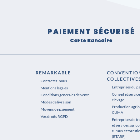
PAIEMENT SÉCURISÉ
Carte Bancaire
REMARKABLE
CONVENTIO
COLLECTIVE
Contactez-nous
Entreprises du p
Mentions légales
Conseil et service
Conditions générales de vente
élevage
Modes de livraison
Production agrico
Moyens de paiement
CUMA
Vos droits RGPD
Entreprises de t
et services agrico
ruraux et forestie
(ETARF)