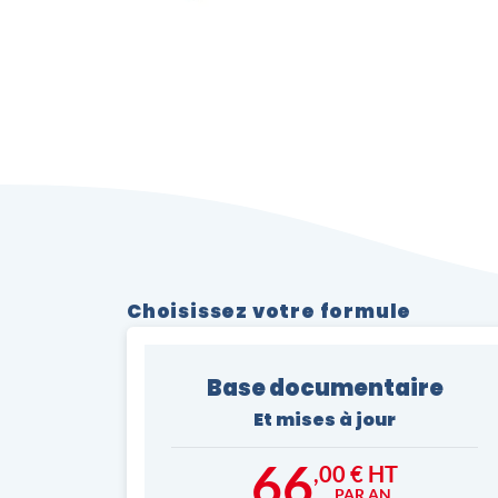
Choisissez votre formule
Base documentaire
Et mises à jour
66
,00 € HT
PAR AN