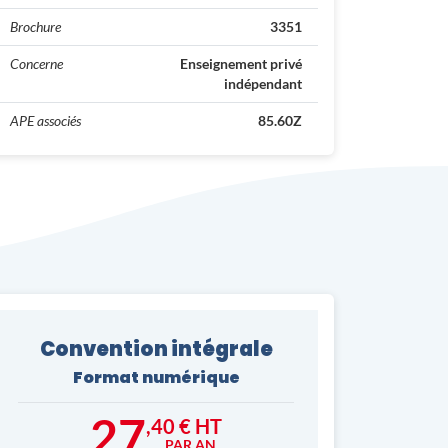
Brochure
3351
Concerne
Enseignement privé
indépendant
APE associés
85.60Z
Convention intégrale
Format numérique
27
,40 € HT
PAR AN