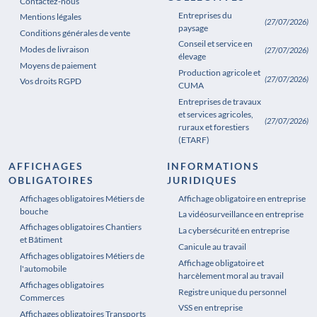
Contactez-nous
Entreprises du
Mentions légales
(27/07/2026)
paysage
Conditions générales de vente
Conseil et service en
Modes de livraison
(27/07/2026)
élevage
Moyens de paiement
Production agricole et
(27/07/2026)
Vos droits RGPD
CUMA
Entreprises de travaux
et services agricoles,
(27/07/2026)
ruraux et forestiers
(ETARF)
AFFICHAGES
INFORMATIONS
OBLIGATOIRES
JURIDIQUES
Affichages obligatoires Métiers de
Affichages obligatoires Pharmacie
Affichage obligatoire en entreprise
bouche
La vidéosurveillance en entreprise
Affichages obligatoires Chantiers
La cybersécurité en entreprise
et Bâtiment
Canicule au travail
Affichages obligatoires Métiers de
Affichage obligatoire et
l'automobile
harcèlement moral au travail
Affichages obligatoires
Registre unique du personnel
Commerces
VSS en entreprise
Affichages obligatoires Transports