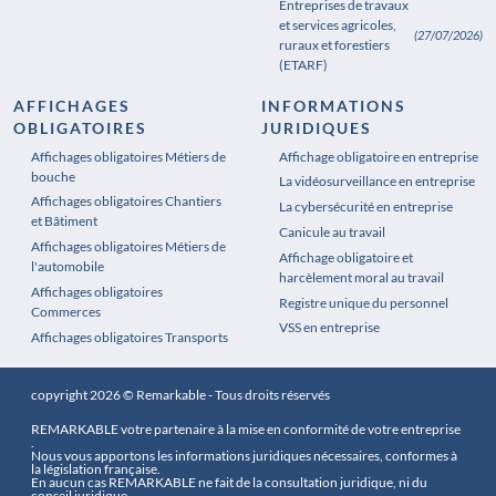
Entreprises de travaux
et services agricoles,
(27/07/2026)
ruraux et forestiers
(ETARF)
AFFICHAGES
INFORMATIONS
OBLIGATOIRES
JURIDIQUES
Affichages obligatoires Métiers de
Affichages obligatoires Pharmacie
Affichage obligatoire en entreprise
bouche
La vidéosurveillance en entreprise
Affichages obligatoires Chantiers
La cybersécurité en entreprise
et Bâtiment
Canicule au travail
Affichages obligatoires Métiers de
Affichage obligatoire et
l'automobile
harcèlement moral au travail
Affichages obligatoires
Registre unique du personnel
Commerces
VSS en entreprise
Affichages obligatoires Transports
copyright 2026 © Remarkable - Tous droits réservés
REMARKABLE votre partenaire à la mise en conformité de votre entreprise
.
Nous vous apportons les informations juridiques nécessaires, conformes à
la législation française.
En aucun cas REMARKABLE ne fait de la consultation juridique, ni du
conseil juridique.