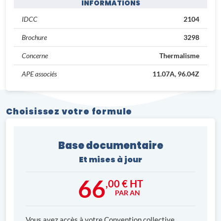
INFORMATIONS
IDCC
2104
Brochure
3298
Concerne
Thermalisme
APE associés
11.07A, 96.04Z
Choisissez votre formule
Base documentaire
Et mises à jour
66
,00 € HT
PAR AN
Vous avez accès à votre Convention collective