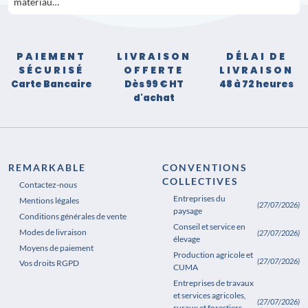
matériau…
PAIEMENT
LIVRAISON
DÉLAI DE
SÉCURISÉ
OFFERTE
LIVRAISON
Carte Bancaire
Dès 99 € HT
48 à 72 heures
d'achat
REMARKABLE
CONVENTIONS
COLLECTIVES
Contactez-nous
Entreprises du
Mentions légales
(27/07/2026)
paysage
Conditions générales de vente
Conseil et service en
Modes de livraison
(27/07/2026)
élevage
Moyens de paiement
Production agricole et
(27/07/2026)
Vos droits RGPD
CUMA
Entreprises de travaux
et services agricoles,
(27/07/2026)
ruraux et forestiers