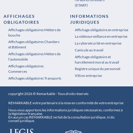
(ETARF)
AFFICHAGES
INFORMATIONS
OBLIGATOIRES
JURIDIQUES
Affichages obligatoires Métiers de
Affichages obligatoires Pharmacie
Affichage obligatoire en entreprise
bouche
La vidéosurveillance en entreprise
Affichages obligatoires Chantiers
La cybersécurité en entreprise
et Bâtiment
Canicule au travail
Affichages obligatoires Métiers de
Affichage obligatoire et
l'automobile
harcèlement moral au travail
Affichages obligatoires
Registre unique du personnel
Commerces
VSS en entreprise
Affichages obligatoires Transports
copyright 2026 © Remarkable - Tous droits réservés
REMARKABLE votre partenaire à la mise en conformité de votre entreprise
.
Nous vous apportons les informations juridiques nécessaires, conformes à
la législation française.
En aucun cas REMARKABLE ne fait de la consultation juridique, ni du
conseil juridique.