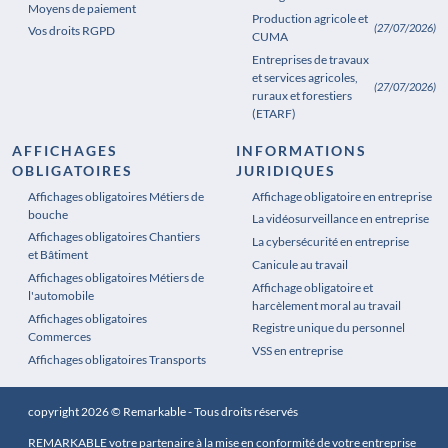
Moyens de paiement
Production agricole et
(27/07/2026)
Vos droits RGPD
CUMA
Entreprises de travaux
et services agricoles,
(27/07/2026)
ruraux et forestiers
(ETARF)
AFFICHAGES
INFORMATIONS
OBLIGATOIRES
JURIDIQUES
Affichages obligatoires Métiers de
Affichages obligatoires Pharmacie
Affichage obligatoire en entreprise
bouche
La vidéosurveillance en entreprise
Affichages obligatoires Chantiers
La cybersécurité en entreprise
et Bâtiment
Canicule au travail
Affichages obligatoires Métiers de
Affichage obligatoire et
l'automobile
harcèlement moral au travail
Affichages obligatoires
Registre unique du personnel
Commerces
VSS en entreprise
Affichages obligatoires Transports
copyright 2026 © Remarkable - Tous droits réservés
REMARKABLE votre partenaire à la mise en conformité de votre entreprise