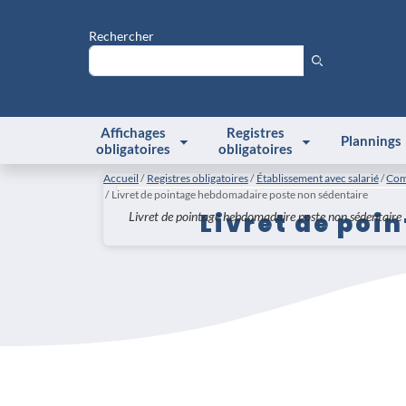
Rechercher
Affichages
Registres
Plannings
obligatoires
obligatoires
Accueil
Registres obligatoires
Établissement avec salarié
Com
Livret de pointage hebdomadaire poste non sédentaire
Livret de poi
Livret de pointage hebdomadaire poste non sédentaire