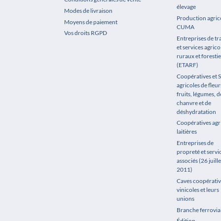
élevage
Modes de livraison
Production agrico
Moyens de paiement
CUMA
Vos droits RGPD
Entreprises de t
et services agrico
ruraux et forestie
(ETARF)
Coopératives et 
agricoles de fleur
fruits, légumes, de
chanvre et de
déshydratation
Coopératives agr
laitières
Entreprises de
propreté et servi
associés (26 juille
2011)
Caves coopérativ
vinicoles et leurs
unions
Branche ferrovia
Édition