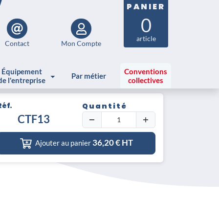
PANIER
0
article
Contact
Mon Compte
Équipement
Conventions
Par métier
de l'entreprise
collectives
Réf.
Quantité
non sédentaire
CTF13
36,20
€ HT
Ajouter au panier