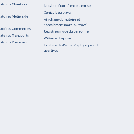
atoires Chantiers et
La cybersécurité en entreprise
Canicule au travail
gatoires Métiers de
Affichage obligatoire et
harcèlement moral au travail
igatoires Commerces
Registre unique du personnel
gatoires Transports
VSS en entreprise
gatoires Pharmacie
Exploitants d'activités physiques et
sportives