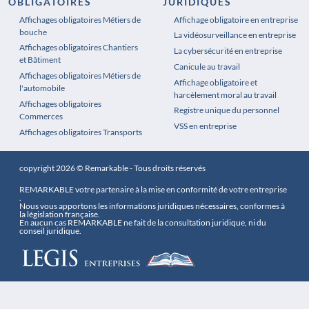
OBLIGATOIRES
JURIDIQUES
Affichages obligatoires Métiers de
Affichages obligatoires Pharmacie
Affichage obligatoire en entreprise
bouche
La vidéosurveillance en entreprise
Affichages obligatoires Chantiers
La cybersécurité en entreprise
et Bâtiment
Canicule au travail
Affichages obligatoires Métiers de
Affichage obligatoire et
l'automobile
harcèlement moral au travail
Affichages obligatoires
Registre unique du personnel
Commerces
VSS en entreprise
Affichages obligatoires Transports
copyright 2026 © Remarkable - Tous droits réservés
REMARKABLE votre partenaire à la mise en conformité de votre entreprise
.
Nous vous apportons les informations juridiques nécessaires, conformes à
la législation française.
En aucun cas REMARKABLE ne fait de la consultation juridique, ni du
conseil juridique.