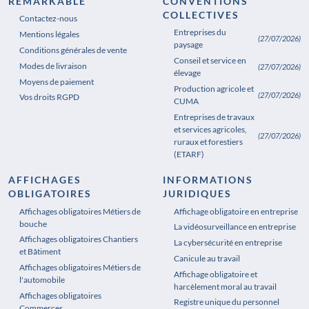
REMARKABLE
CONVENTIONS
COLLECTIVES
Contactez-nous
Entreprises du
Mentions légales
(27/07/2026)
paysage
Conditions générales de vente
Conseil et service en
Modes de livraison
(27/07/2026)
élevage
Moyens de paiement
Production agricole et
(27/07/2026)
Vos droits RGPD
CUMA
Entreprises de travaux
et services agricoles,
(27/07/2026)
ruraux et forestiers
(ETARF)
AFFICHAGES
INFORMATIONS
OBLIGATOIRES
JURIDIQUES
Affichages obligatoires Métiers de
Affichages obligatoires Pharmacie
Affichage obligatoire en entreprise
bouche
La vidéosurveillance en entreprise
Affichages obligatoires Chantiers
La cybersécurité en entreprise
et Bâtiment
Canicule au travail
Affichages obligatoires Métiers de
Affichage obligatoire et
l'automobile
harcèlement moral au travail
Affichages obligatoires
Registre unique du personnel
Commerces