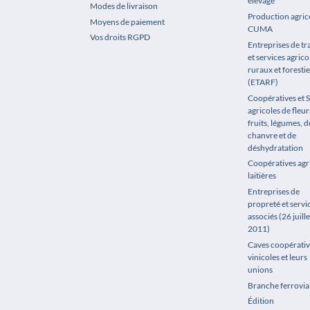
élevage
Modes de livraison
Production agrico
Moyens de paiement
CUMA
Vos droits RGPD
Entreprises de t
et services agrico
ruraux et forestie
(ETARF)
Coopératives et 
agricoles de fleur
fruits, légumes, de
chanvre et de
déshydratation
Coopératives agr
laitières
Entreprises de
propreté et servi
associés (26 juille
2011)
Caves coopérativ
vinicoles et leurs
unions
Branche ferrovia
Édition