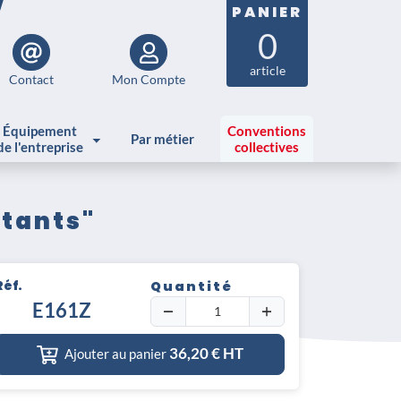
PANIER
0
article
Contact
Mon Compte
Équipement
Conventions
Par métier
de l'entreprise
collectives
rtants"
Réf.
Quantité
E161Z
36,20
€ HT
Ajouter au panier