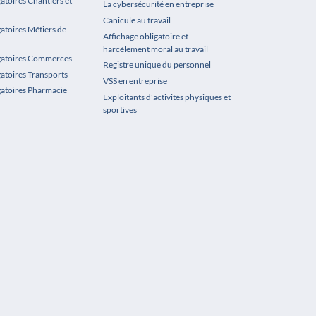
atoires Chantiers et
La cybersécurité en entreprise
Canicule au travail
gatoires Métiers de
Affichage obligatoire et
harcèlement moral au travail
igatoires Commerces
Registre unique du personnel
gatoires Transports
VSS en entreprise
gatoires Pharmacie
Exploitants d'activités physiques et
sportives