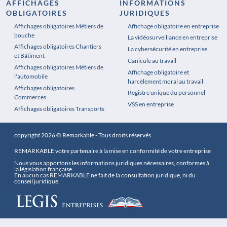
AFFICHAGES
INFORMATIONS
OBLIGATOIRES
JURIDIQUES
Affichages obligatoires Métiers de
Affichages obligatoires Pharmacie
Affichage obligatoire en entreprise
bouche
La vidéosurveillance en entreprise
Affichages obligatoires Chantiers
La cybersécurité en entreprise
et Bâtiment
Canicule au travail
Affichages obligatoires Métiers de
Affichage obligatoire et
l'automobile
harcèlement moral au travail
Affichages obligatoires
Registre unique du personnel
Commerces
VSS en entreprise
Affichages obligatoires Transports
copyright 2026 © Remarkable - Tous droits réservés
REMARKABLE votre partenaire à la mise en conformité de votre entreprise
.
Nous vous apportons les informations juridiques nécessaires, conformes à
la législation française.
En aucun cas REMARKABLE ne fait de la consultation juridique, ni du
conseil juridique.