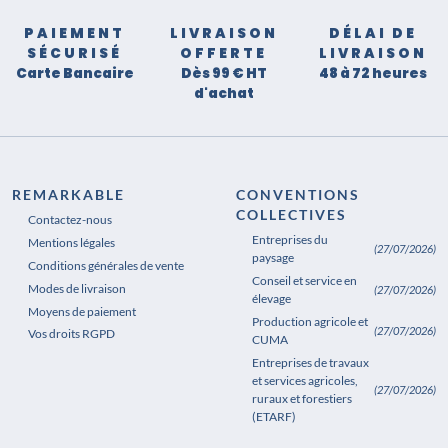
PAIEMENT
LIVRAISON
DÉLAI DE
SÉCURISÉ
OFFERTE
LIVRAISON
Carte Bancaire
Dès 99 € HT
48 à 72 heures
d'achat
REMARKABLE
CONVENTIONS
COLLECTIVES
Contactez-nous
Entreprises du
Mentions légales
(27/07/2026)
paysage
Conditions générales de vente
Conseil et service en
Modes de livraison
(27/07/2026)
élevage
Moyens de paiement
Production agricole et
(27/07/2026)
Vos droits RGPD
CUMA
Entreprises de travaux
et services agricoles,
(27/07/2026)
ruraux et forestiers
(ETARF)