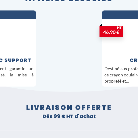
HT
46,90 €
EC SUPPORT
CR
tent garantir un
Destiné aux profes
risé, la mise à
ce crayon oculaire
propreté et…
LIVRAISON OFFERTE
Dès 99 € HT d'achat