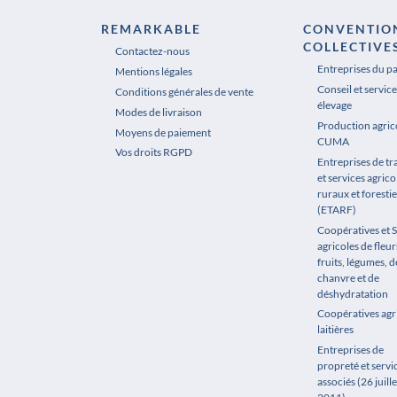
REMARKABLE
CONVENTIO
COLLECTIVE
Contactez-nous
Entreprises du p
Mentions légales
Conseil et service
Conditions générales de vente
élevage
Modes de livraison
Production agrico
Moyens de paiement
CUMA
Vos droits RGPD
Entreprises de t
et services agrico
ruraux et forestie
(ETARF)
Coopératives et 
agricoles de fleur
fruits, légumes, de
chanvre et de
déshydratation
Coopératives agr
laitières
Entreprises de
propreté et servi
associés (26 juille