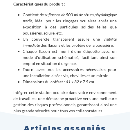
Caractéristiques du produit :
Contient
deux flacons de 500 ml de sérum physiologique
stérile
, idéal pour les rinçages oculaires après une
exposition à des particules solides telles que
poussières, sciure, etc.
Un couvercle transparent assure une
visibilité
immédiate
des flacons et les protège de la poussière.
Chaque flacon est muni d'une étiquette avec un
mode d'utilisation schématisé, facilitant ainsi son
emploi en situation d'urgence.
Fourni avec tous les accessoires nécessaires pour
une installation aisée : vis, chevilles et un miroir.
Dimensions du coffret :
41 x 32 x 7.5 cm
.
Intégrer cette station oculaire dans votre environnement
de travail est une démarche proactive vers une meilleure
gestion des risques professionnels, garantissant ainsi une
plus grande sécurité pour tous vos collaborateurs.
Articles associés