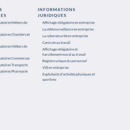
S
INFORMATIONS
RES
JURIDIQUES
gatoires Métiers de
Affichage obligatoire en entreprise
La vidéosurveillance en entreprise
atoires Chantiers et
La cybersécurité en entreprise
Canicule au travail
gatoires Métiers de
Affichage obligatoire et
harcèlement moral au travail
igatoires Commerces
Registre unique du personnel
gatoires Transports
VSS en entreprise
gatoires Pharmacie
Exploitants d'activités physiques et
sportives