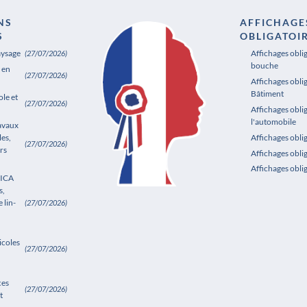
NS
AFFICHAGE
S
OBLIGATOI
aysage
Affichages obli
(27/07/2026)
bouche
 en
(27/07/2026)
Affichages oblig
Bâtiment
le et
(27/07/2026)
Affichages obli
l'automobile
ravaux
les,
Affichages obl
(27/07/2026)
rs
Affichages obli
Affichages obli
SICA
s,
 lin-
(27/07/2026)
icoles
(27/07/2026)
ces
(27/07/2026)
t