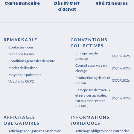
Carte Bancaire
Dès 99 € HT
48 à 72 heures
d'achat
REMARKABLE
CONVENTIONS
COLLECTIVES
Contactez-nous
Entreprises du
Mentions légales
(27/07/2026)
paysage
Conditions générales de vente
Conseil et service en
Modes de livraison
(27/07/2026)
élevage
Moyens de paiement
Production agricole et
(27/07/2026)
Vos droits RGPD
CUMA
Entreprises de travaux
et services agricoles,
(27/07/2026)
ruraux et forestiers
(ETARF)
AFFICHAGES
INFORMATIONS
OBLIGATOIRES
JURIDIQUES
Affichages obligatoires Métiers de
Affichages obligatoires Pharmacie
Affichage obligatoire en entreprise