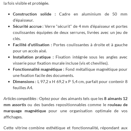
la fois visible et protégée.
Construction solide :
Cadre en aluminium de 50 mm
d'épaisseur.
Sécurité accrue :
Verre "sécurit" de 4 mm d'épaisseur et portes
coulissantes équipées de deux serrures, livrées avec un jeu de
clés.
Facilité d'utilisation :
Portes coulissantes à droite et à gauche
pour un accès aisé.
Installation pratique :
Fixation intégrée sous les angles avec
visserie pour fixation murale incluse (vis et chevilles).
Fonctionnalité magnétique :
Fond métallique magnétique pour
une fixation facile des documents.
Dimensions :
L 97,2 x H 69,2 x P 5,4 cm, parfait pour contenir 8
feuilles A4.
Articles compatibles :
Optez pour des aimants tels que les
8 aimants 12
mm assortis
ou des bandes repositionnables comme le
rouleau de
marquage magnétique
pour une organisation optimale de vos
affichages.
Cette vitrine combine esthétique et fonctionnalité, répondant aux