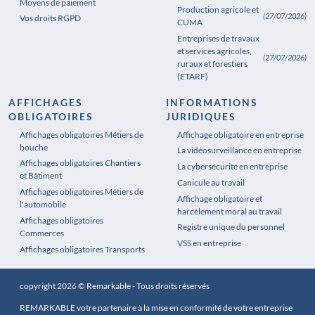
Moyens de paiement
Production agricole et
(27/07/2026)
Vos droits RGPD
CUMA
Entreprises de travaux
et services agricoles,
(27/07/2026)
ruraux et forestiers
(ETARF)
AFFICHAGES
INFORMATIONS
OBLIGATOIRES
JURIDIQUES
Affichages obligatoires Métiers de
Affichages obligatoires Pharmacie
Affichage obligatoire en entreprise
bouche
La vidéosurveillance en entreprise
Affichages obligatoires Chantiers
La cybersécurité en entreprise
et Bâtiment
Canicule au travail
Affichages obligatoires Métiers de
Affichage obligatoire et
l'automobile
harcèlement moral au travail
Affichages obligatoires
Registre unique du personnel
Commerces
VSS en entreprise
Affichages obligatoires Transports
copyright 2026 © Remarkable - Tous droits réservés
REMARKABLE votre partenaire à la mise en conformité de votre entreprise