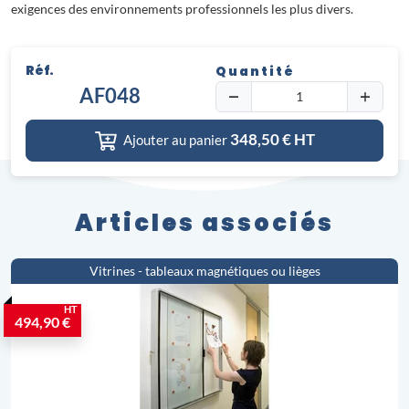
exigences des environnements professionnels les plus divers.
Réf.
Quantité
AF048
348,50
€ HT
Ajouter au panier
Articles associés
Vitrines - tableaux magnétiques ou lièges
HT
494,90 €