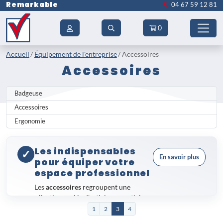
Remarkable
04 67 59 12 81
0
Accueil
Équipement de l'entreprise
Accessoires
Accessoires
Badgeuse
Accessoires
Ergonomie
Les indispensables
✓
En savoir plus
pour équiper votre
espace professionnel
Les
accessoires
regroupent une
sélection variée d'articles essentiels au
bon fonctionnement du quotidien en
1
2
3
4
entreprise. De la signalétique à la