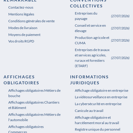
REMARKABLE
CONVENTIONS
COLLECTIVES
Contactez-nous
Entreprises du
Mentions légales
(27/07/2026)
paysage
Conditions générales de vente
Conseil et service en
Modes de livraison
(27/07/2026)
élevage
Moyens de paiement
Production agricole et
(27/07/2026)
Vos droits RGPD
CUMA
Entreprises de travaux
et services agricoles,
(27/07/2026)
ruraux et forestiers
(ETARF)
AFFICHAGES
INFORMATIONS
OBLIGATOIRES
JURIDIQUES
Affichages obligatoires Métiers de
Affichages obligatoires Pharmacie
Affichage obligatoire en entreprise
bouche
La vidéosurveillance en entreprise
Affichages obligatoires Chantiers
La cybersécurité en entreprise
et Bâtiment
Canicule au travail
Affichages obligatoires Métiers de
Affichage obligatoire et
l'automobile
harcèlement moral au travail
Affichages obligatoires
Registre unique du personnel
Commerces