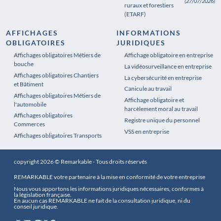
(27/07/2026)
ruraux et forestiers
(ETARF)
AFFICHAGES
INFORMATIONS
OBLIGATOIRES
JURIDIQUES
Affichages obligatoires Métiers de
Affichages obligatoires Pharmacie
Affichage obligatoire en entreprise
bouche
La vidéosurveillance en entreprise
Affichages obligatoires Chantiers
La cybersécurité en entreprise
et Bâtiment
Canicule au travail
Affichages obligatoires Métiers de
Affichage obligatoire et
l'automobile
harcèlement moral au travail
Affichages obligatoires
Registre unique du personnel
Commerces
VSS en entreprise
Affichages obligatoires Transports
copyright 2026 © Remarkable - Tous droits réservés
REMARKABLE votre partenaire à la mise en conformité de votre entreprise
.
Nous vous apportons les informations juridiques nécessaires, conformes à
la législation française.
En aucun cas REMARKABLE ne fait de la consultation juridique, ni du
conseil juridique.