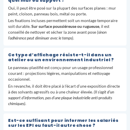
quel mur ou support ?
Oui, il peut être posé sur la plupart des surfaces planes : mur
peint, cloison, panneau bois, métal ou porte.
Les fixations incluses permettent soit un montage temporaire
soit durable.
Sur surface poussiéreuse ou rugueuse
, il est
conseillé de nettoyer et sécher la zone avant pose
(sinon
l’adhérence peut diminuer avec le temps)
.
Ce type d’affichage résiste-t-il dans un
atelier ou un environnement industriel ?
Le panneau plastifié est conçu pour un usage professionnel
courant : projections légères, manipulations et nettoyage
occasionnel.
En revanche, il doit être placé à l’écart d’une exposition directe
à des solvants agressifs ou à une chaleur élevée.
(Il s’agit d’un
support d’information, pas d’une plaque industrielle anti-produits
chimiques)
.
Est-ce suffisant pour informer les salariés
sur les EPI ou faut-il autre chose ?