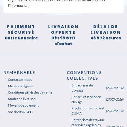
l’information)
.
PAIEMENT
LIVRAISON
DÉLAI DE
SÉCURISÉ
OFFERTE
LIVRAISON
Carte Bancaire
Dès 99 € HT
48 à 72 heures
d'achat
REMARKABLE
CONVENTIONS
COLLECTIVES
Contactez-nous
Entreprises du
Mentions légales
(27/07/2026)
paysage
Conditions générales de vente
Conseil et service en
Modes de livraison
(27/07/2026)
élevage
Moyens de paiement
Production agricole et
(27/07/2026)
Vos droits RGPD
CUMA
Entreprises de travaux
et services agricoles,