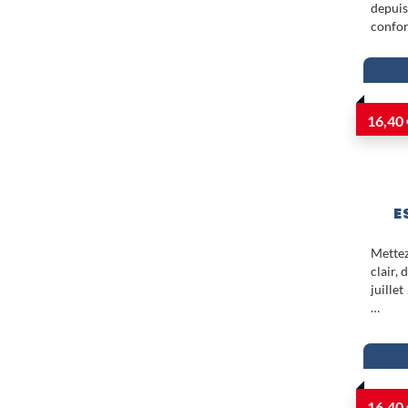
depuis
confo
16,40 
E
Mettez
clair,
juille
…
16,40 