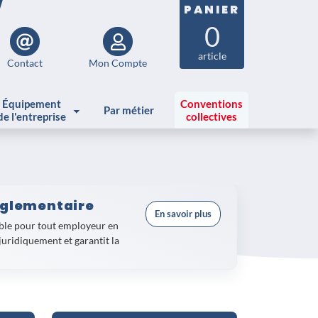
PANIER
0
article
Contact
Mon Compte
Équipement
Conventions
Par métier
de l'entreprise
collectives
églementaire
En savoir plus
ble pour tout employeur en
juridiquement et garantit la
rité
, en passant par les panneaux
mentation précise. Disponibles
professionnels.