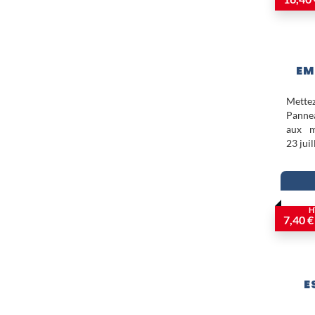
EM
Mette
Panne
aux m
23 jui
H
7,40 €
E