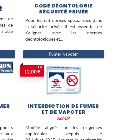
CODE DÉONTOLOGIE
É
SÉCURITÉ PRIVÉE
ent de
Pour les entreprises spécialisées dans
ipes de
la sécurité privée, il est essentiel de
 notre
s'aligner avec les normes
déontologiques et…
Fumer-vapoter
 10 %
HT
r le pack
12,00 €
MER
INTERDICTION DE FUMER
ET DE VAPOTER
Adhésif
ports
Modèle aligné sur les exigences
er aux
applicables depuis le
 juillet
23 juillet 2025. Assurez la conformité