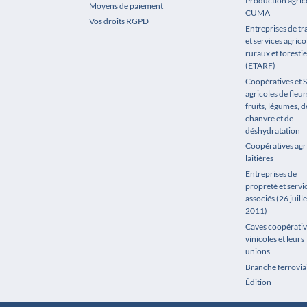
Production agrico
Moyens de paiement
CUMA
Vos droits RGPD
Entreprises de t
et services agrico
ruraux et forestie
(ETARF)
Coopératives et 
agricoles de fleur
fruits, légumes, de
chanvre et de
déshydratation
Coopératives agr
laitières
Entreprises de
propreté et servi
associés (26 juille
2011)
Caves coopérativ
vinicoles et leurs
unions
Branche ferrovia
Édition