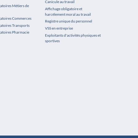
Canicule au travail
gatoires Métiers de
Affichage obligatoire et
harcèlement moral au travail
igatoires Commerces
Registre unique du personnel
gatoires Transports
VSS en entreprise
gatoires Pharmacie
Exploitants d'activités physiques et
sportives