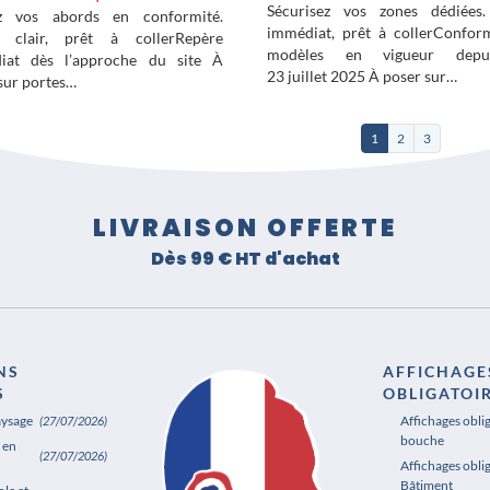
Sécurisez vos zones dédiées. 
z vos abords en conformité.
immédiat, prêt à collerConfor
l clair, prêt à collerRepère
modèles en vigueur depu
iat dès l’approche du site À
23 juillet 2025 À poser sur…
sur portes…
1
2
3
LIVRAISON OFFERTE
Dès 99 € HT d'achat
NS
AFFICHAGE
S
OBLIGATOI
aysage
Affichages obli
(27/07/2026)
bouche
 en
(27/07/2026)
Affichages oblig
Bâtiment