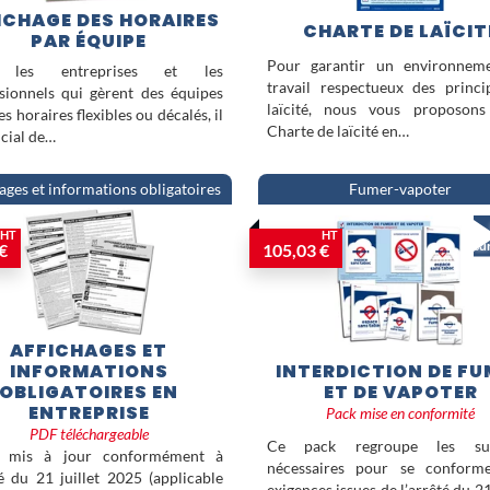
ICHAGE DES HORAIRES
CHARTE DE LAÏCIT
PAR ÉQUIPE
Pour garantir un environnem
 les entreprises et les
travail respectueux des princ
sionnels qui gèrent des équipes
laïcité, nous vous proposons
s horaires flexibles ou décalés, il
Charte de laïcité en…
ucial de…
ages et informations obligatoires
Fumer-vapoter
-
HT
HT
su
€
105,03 €
AFFICHAGES ET
INFORMATIONS
INTERDICTION DE FU
OBLIGATOIRES EN
ET DE VAPOTER
ENTREPRISE
Pack mise en conformité
PDF téléchargeable
Ce pack regroupe les sup
l mis à jour conformément à
nécessaires pour se conform
té du 21 juillet 2025 (applicable
exigences issues de l’arrêté du 21