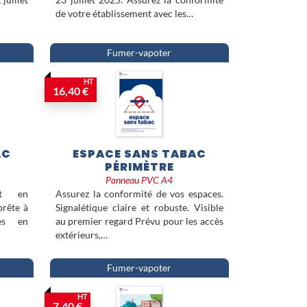
de votre établissement avec les…
Fumer-vapoter
HT
16,40 €
AC
ESPACE SANS TABAC
PÉRIMÈTRE
Panneau PVC A4
nt en
Assurez la conformité de vos espaces.
prête à
Signalétique claire et robuste. Visible
es en
au premier regard Prévu pour les accès
extérieurs,…
Fumer-vapoter
HT
7,40 €