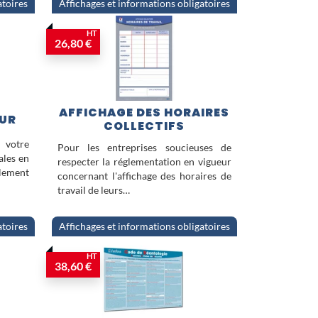
atoires
Affichages et informations obligatoires
ent une signalétique complète et
e travail sécurisé et respectueux
HT
26,80 €
AFFICHAGE DES HORAIRES
EUR
COLLECTIFS
 votre
Pour les entreprises soucieuses de
ales en
respecter la réglementation en vigueur
lement
concernant l'affichage des horaires de
travail de leurs…
atoires
Affichages et informations obligatoires
HT
38,60 €