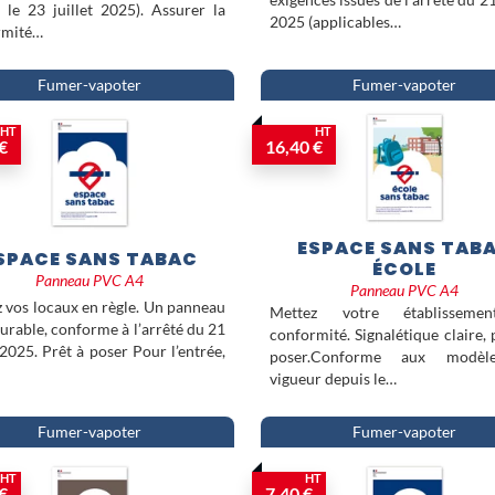
 le 23 juillet 2025). Assurer la
2025 (applicables…
rmité…
Fumer-vapoter
Fumer-vapoter
HT
HT
€
16,40 €
ESPACE SANS TAB
SPACE SANS TABAC
ÉCOLE
Panneau PVC A4
Panneau PVC A4
 vos locaux en règle. Un panneau
Mettez votre établisseme
 durable, conforme à l’arrêté du 21
conformité. Signalétique claire, 
t 2025. Prêt à poser Pour l’entrée,
poser.Conforme aux modèl
vigueur depuis le…
Fumer-vapoter
Fumer-vapoter
HT
HT
€
7,40 €