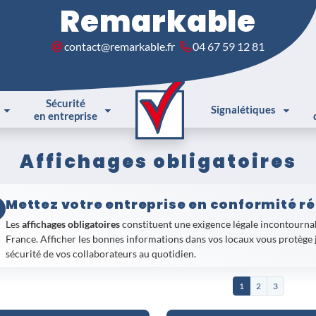
Remarkable
contact@remarkable.fr
04 67 59 12 81
Sécurité
Signalétiques
en entreprise
Affichages obligatoires
Mettez votre entreprise en conformité r
Les
affichages obligatoires
constituent une exigence légale incontourna
France. Afficher les bonnes informations dans vos locaux vous protège 
sécurité de vos collaborateurs au quotidien.
Du
panneau d'affichage obligatoire en entreprise
aux
consignes de sécu
1
2
3
interdiction de fumer et de vapoter
, chaque support répond à une régle
en version adhésive ou rigide, ils s'adaptent à tous les environnements 