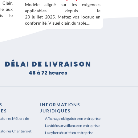
Clair,
Modèle aligné sur les exigences
me aux
applicables depuis le
is le
23 juillet 2025. Mettez vos locaux en
conformité. Visuel clair, durable,…
DÉLAI DE LIVRAISON
48 à 72 heures
S
INFORMATIONS
RES
JURIDIQUES
gatoires Métiers de
Affichage obligatoire en entreprise
La vidéosurveillance en entreprise
atoires Chantiers et
La cybersécurité en entreprise