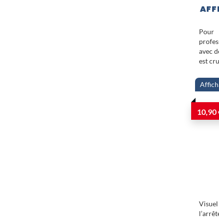
AFF
Pour
profes
avec de
est cr
Affich
10,90 
Visue
l’arrê