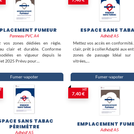
PLACEMENT FUMEUR
ESPACE SANS TAB
Panneau PVC A4
Adhésif A5
z vos zones dédiées en règle.
Mettez vos accès en conformité.
au clair et durable. Conforme
clair, prêt à collerAdapté aux ent
odèles en vigueur depuis le
zones de passage Idéal sur 
llet 2025 Prévu pour…
vitrées,…
Fumer-vapoter
Fumer-vapoter
T
HT
7,40 €
SPACE SANS TABAC
EMPLACEMENT FUM
PÉRIMÈTRE
Adhésif A5
Adhésif A5