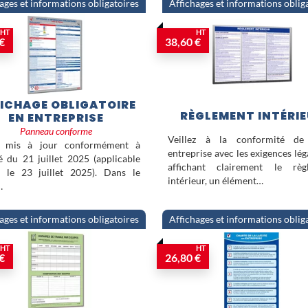
ages et informations obligatoires
Affichages et informations oblig
Des thématiques essentielles comme
alcool et drogue au travail
complèt
conforme. Opter pour des affichages de qualité, c'est assurer un cadre d
HT
HT
des obligations légales en vigueur.
€
38,60 €
ICHAGE OBLIGATOIRE
RÈGLEMENT INTÉRI
EN ENTREPRISE
Panneau conforme
Veillez à la conformité de
l mis à jour conformément à
entreprise avec les exigences lég
té du 21 juillet 2025 (applicable
affichant clairement le règ
s le 23 juillet 2025). Dans le
intérieur, un élément…
…
ages et informations obligatoires
Affichages et informations oblig
HT
HT
€
26,80 €