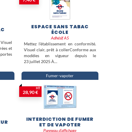
ESPACE SANS TABAC
AC
ÉCOLE
Adhésif A5
 Visuel
Mettez l’établissement en conformité.
rées et
Visuel clair, prêt à collerConforme aux
portes
modèles en vigueur depuis le
23 juillet 2025 À…
Fumer-vapoter
HT
28,90 €
INTERDICTION DE FUMER
EUR
ET DE VAPOTER
Panneau d’affichage