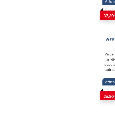
Affich
37,30 
AFF
Visue
l’arrê
depui
cadre
Affich
26,80 