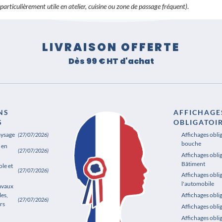
(particulièrement utile en atelier, cuisine ou zone de passage fréquent)
.
LIVRAISON OFFERTE
Dès 99 € HT d'achat
NS
AFFICHAGE
S
OBLIGATOI
aysage
Affichages obli
(27/07/2026)
bouche
 en
(27/07/2026)
Affichages oblig
Bâtiment
le et
(27/07/2026)
Affichages obli
l'automobile
ravaux
les,
Affichages obl
(27/07/2026)
rs
Affichages obli
Affichages obli