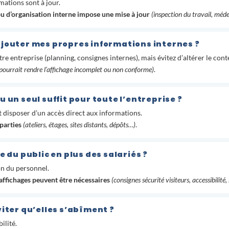
mations sont à jour.
u d’organisation interne impose une mise à jour
(inspection du travail, méde
ajouter mes propres informations internes ?
 entreprise (planning, consignes internes), mais évitez d’altérer le con
 pourrait rendre l’affichage incomplet ou non conforme)
.
 un seul suffit pour toute l’entreprise ?
it disposer d’un accès direct aux informations.
parties
(ateliers, étages, sites distants, dépôts…)
.
e du public en plus des salariés ?
n du personnel.
affichages peuvent être nécessaires
(consignes sécurité visiteurs, accessibilité,
viter qu’elles s’abîment ?
ilité.