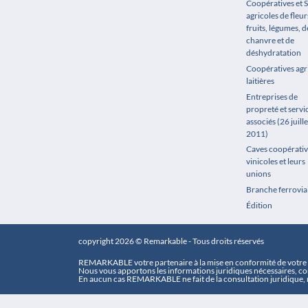
Coopératives et 
agricoles de fleur
fruits, légumes, de
chanvre et de
déshydratation
Coopératives agr
laitières
Entreprises de
propreté et servi
associés (26 juille
2011)
Caves coopérativ
vinicoles et leurs
unions
Branche ferrovia
Édition
copyright 2026 © Remarkable - Tous droits réservés
REMARKABLE votre partenaire à la mise en conformité de votre e
Nous vous apportons les informations juridiques nécessaires, con
En aucun cas REMARKABLE ne fait de la consultation juridique, n