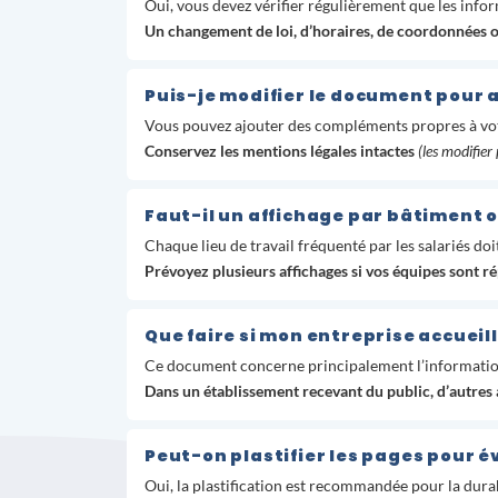
Oui, vous devez vérifier régulièrement que les infor
Un changement de loi, d’horaires, de coordonnées o
Puis-je modifier le document pour 
Vous pouvez ajouter des compléments propres à votre
Conservez les mentions légales intactes
(les modifier
Faut-il un affichage par bâtiment ou
Chaque lieu de travail fréquenté par les salariés do
Prévoyez plusieurs affichages si vos équipes sont ré
Que faire si mon entreprise accueill
Ce document concerne principalement l’informatio
Dans un établissement recevant du public, d’autres 
Peut-on plastifier les pages pour é
Oui, la plastification est recommandée pour la durab