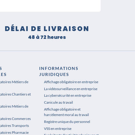
DÉLAI DE LIVRAISON
48 à 72 heures
S
INFORMATIONS
RES
JURIDIQUES
gatoires Métiers de
Affichage obligatoire en entreprise
La vidéosurveillance en entreprise
atoires Chantiers et
La cybersécurité en entreprise
Canicule au travail
gatoires Métiers de
Affichage obligatoire et
harcèlement moral au travail
igatoires Commerces
Registre unique du personnel
gatoires Transports
VSS en entreprise
gatoires Pharmacie