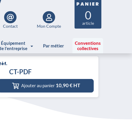
PANIER
0
article
Contact
Mon Compte
Équipement
Conventions
Par métier
de l'entreprise
collectives
Réf.
 en entreprise
CT-PDF
10,90
€ HT
Ajouter au panier