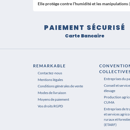
Elle protège contre l’humidité et les manipulations
PAIEMENT SÉCURISÉ
Carte Bancaire
REMARKABLE
CONVENTIO
COLLECTIVE
Contactez-nous
Entreprises du p
Mentions légales
Conseil et service
Conditions générales de vente
élevage
Modes de livraison
Production agrico
Moyens de paiement
CUMA
Vos droits RGPD
Entreprises de t
et services agrico
ruraux et forestie
(ETARF)