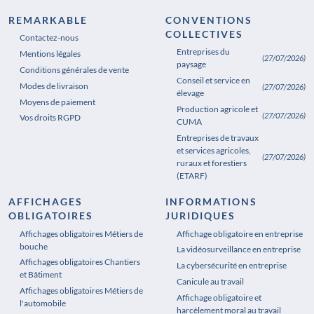
REMARKABLE
CONVENTIONS
COLLECTIVES
Contactez-nous
Entreprises du
Mentions légales
(27/07/2026)
paysage
Conditions générales de vente
Conseil et service en
Modes de livraison
(27/07/2026)
élevage
Moyens de paiement
Production agricole et
(27/07/2026)
Vos droits RGPD
CUMA
Entreprises de travaux
et services agricoles,
(27/07/2026)
ruraux et forestiers
(ETARF)
AFFICHAGES
INFORMATIONS
OBLIGATOIRES
JURIDIQUES
Affichages obligatoires Métiers de
Affichages obligatoires Pharmacie
Affichage obligatoire en entreprise
bouche
La vidéosurveillance en entreprise
Affichages obligatoires Chantiers
La cybersécurité en entreprise
et Bâtiment
Canicule au travail
Affichages obligatoires Métiers de
Affichage obligatoire et
l'automobile
harcèlement moral au travail