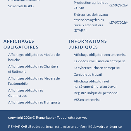
Production agricole et
(27/07/2026)
Vos droits RGPD
CUMA
Entreprises de travaux
et services agricoles,
(27/07/2026)
ruraux et forestiers
(ETARF)
AFFICHAGES
INFORMATIONS
OBLIGATOIRES
JURIDIQUES
Affichages obligatoires Métiers de
Affichages obligatoires Pharmacie
Affichage obligatoire en entreprise
bouche
La vidéosurveillance en entreprise
Affichages obligatoires Chantiers
La cybersécurité en entreprise
et Bâtiment
Canicule au travail
Affichages obligatoires Métiers de
Affichage obligatoire et
l'automobile
harcèlement moral au travail
Affichages obligatoires
Registre unique du personnel
Commerces
VSS en entreprise
Affichages obligatoires Transports
copyright 2026 © Remarkable - Tous droits réservés
REMARKABLE votre partenaire à la mise en conformité de votre entreprise
.