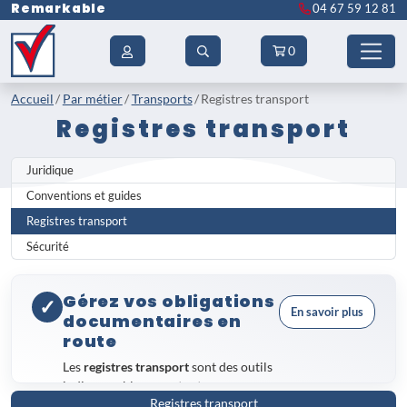
Remarkable
04 67 59 12 81
0
Accueil
Par métier
Transports
Registres transport
Registres transport
Juridique
Conventions et guides
Registres transport
Sécurité
Gérez vos obligations
✓
En savoir plus
documentaires en
route
Les
registres transport
sont des outils
indispensables pour tout
Registres transport
professionnel du secteur, qu'il s'agisse