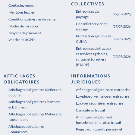
COLLECTIVES
Contactez-nous
Entreprises du
Mentions légales
(27/07/2026)
paysage
Conditions générales de vente
Conseil et service en
Modes de livraison
(27/07/2026)
élevage
Moyens de paiement
Production agricole et
(27/07/2026)
Vos droits RGPD
CUMA
Entreprises de travaux
et services agricoles,
(27/07/2026)
ruraux et forestiers
(ETARF)
AFFICHAGES
INFORMATIONS
OBLIGATOIRES
JURIDIQUES
Affichages obligatoires Métiers de
Affichages obligatoires Pharmacie
Affichage obligatoire en entreprise
bouche
La vidéosurveillance en entreprise
Affichages obligatoires Chantiers
La cybersécurité en entreprise
et Bâtiment
Canicule au travail
Affichages obligatoires Métiers de
Affichage obligatoire et
l'automobile
harcèlement moral au travail
Affichages obligatoires
Registre unique du personnel
Commerces