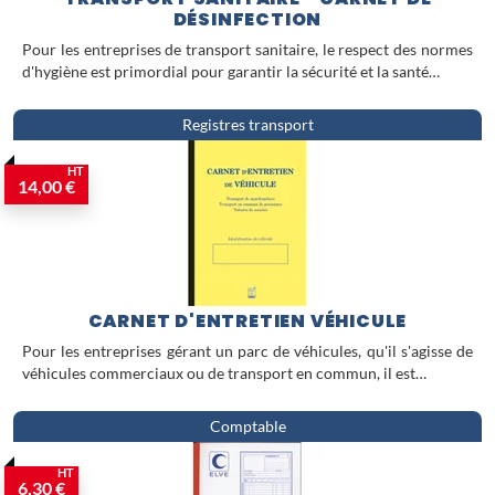
transport maîtrisée et conforme.
DÉSINFECTION
Pour les entreprises de transport sanitaire, le respect des normes
d'hygiène est primordial pour garantir la sécurité et la santé…
Registres transport
HT
14,00 €
CARNET D'ENTRETIEN VÉHICULE
Pour les entreprises gérant un parc de véhicules, qu'il s'agisse de
véhicules commerciaux ou de transport en commun, il est…
Comptable
HT
6,30 €