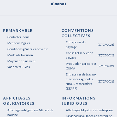
d'achat
REMARKABLE
CONVENTIONS
COLLECTIVES
Contactez-nous
Entreprises du
Mentions légales
(27/07/2026)
paysage
Conditions générales de vente
Conseil et service en
Modes de livraison
(27/07/2026)
élevage
Moyens de paiement
Production agricole et
(27/07/2026)
Vos droits RGPD
CUMA
Entreprises de travaux
et services agricoles,
(27/07/2026)
ruraux et forestiers
(ETARF)
AFFICHAGES
INFORMATIONS
OBLIGATOIRES
JURIDIQUES
Affichages obligatoires Métiers de
Affichages obligatoires Pharmacie
Affichage obligatoire en entreprise
bouche
La vidéosurveillance en entreprise