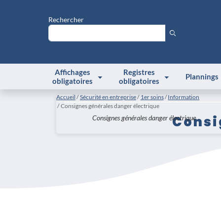
Rechercher
Affichages
Registres
Plannings
obligatoires
obligatoires
Accueil
Sécurité en entreprise
1er soins
Information
Consignes générales danger électrique
Consi
Consignes générales danger électrique