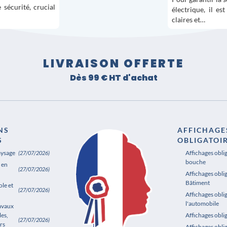
sécurité, crucial
électrique, il es
claires et…
LIVRAISON OFFERTE
Dès 99 € HT d'achat
NS
AFFICHAGE
S
OBLIGATOI
aysage
Affichages obli
(27/07/2026)
bouche
 en
(27/07/2026)
Affichages oblig
Bâtiment
le et
(27/07/2026)
Affichages obli
l'automobile
ravaux
les,
Affichages obl
(27/07/2026)
rs
Affichages obli