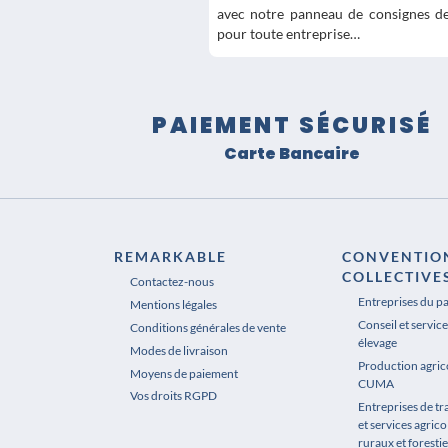
avec notre panneau de consignes de 
pour toute entreprise…
PAIEMENT SÉCURISÉ
Carte Bancaire
REMARKABLE
CONVENTIO
COLLECTIVE
Contactez-nous
Entreprises du p
Mentions légales
Conseil et service
Conditions générales de vente
élevage
Modes de livraison
Production agrico
Moyens de paiement
CUMA
Vos droits RGPD
Entreprises de t
et services agrico
ruraux et forestie