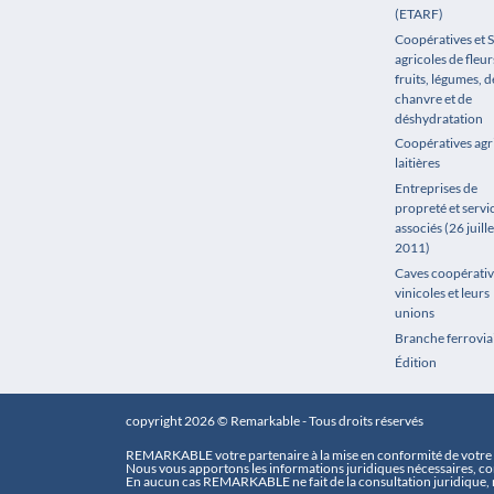
(ETARF)
Coopératives et 
agricoles de fleur
fruits, légumes, de
chanvre et de
déshydratation
Coopératives agr
laitières
Entreprises de
propreté et servi
associés (26 juille
2011)
Caves coopérativ
vinicoles et leurs
unions
Branche ferrovia
Édition
copyright 2026 © Remarkable - Tous droits réservés
REMARKABLE votre partenaire à la mise en conformité de votre e
Nous vous apportons les informations juridiques nécessaires, con
En aucun cas REMARKABLE ne fait de la consultation juridique, n