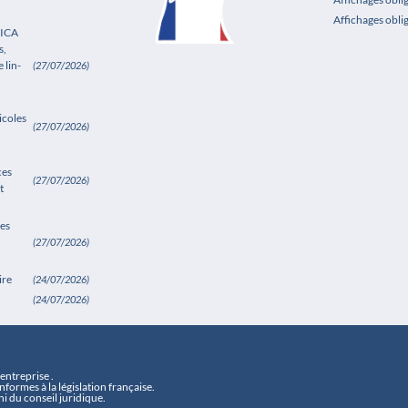
Affichages obli
SICA
s,
 lin-
(27/07/2026)
icoles
(27/07/2026)
ces
(27/07/2026)
t
es
(27/07/2026)
ire
(24/07/2026)
(24/07/2026)
ntreprise .
formes à la législation française.
i du conseil juridique.