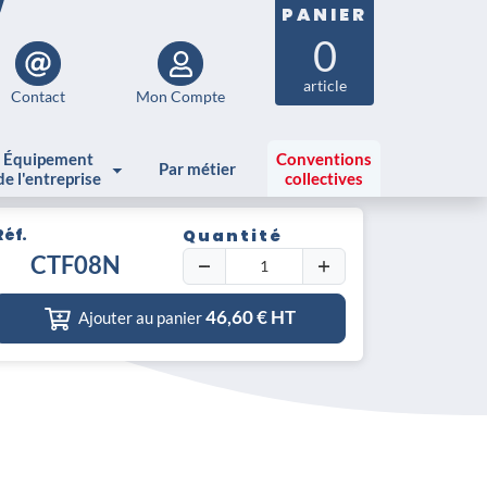
PANIER
0
article
Contact
Mon Compte
Équipement
Conventions
Par métier
de l'entreprise
collectives
Réf.
Quantité
trique
CTF08N
46,60
€ HT
Ajouter au panier