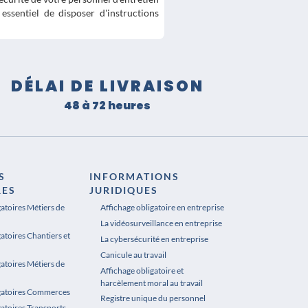
t essentiel de disposer d'instructions
DÉLAI DE LIVRAISON
48 à 72 heures
S
INFORMATIONS
RES
JURIDIQUES
gatoires Métiers de
Affichage obligatoire en entreprise
La vidéosurveillance en entreprise
atoires Chantiers et
La cybersécurité en entreprise
Canicule au travail
gatoires Métiers de
Affichage obligatoire et
harcèlement moral au travail
igatoires Commerces
Registre unique du personnel
gatoires Transports