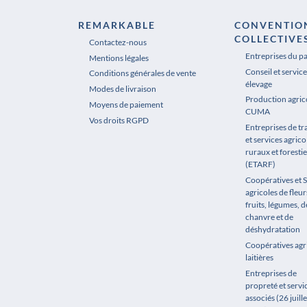
REMARKABLE
CONVENTIO
COLLECTIVE
Contactez-nous
Entreprises du p
Mentions légales
Conseil et service
Conditions générales de vente
élevage
Modes de livraison
Production agrico
Moyens de paiement
CUMA
Vos droits RGPD
Entreprises de t
et services agrico
ruraux et forestie
(ETARF)
Coopératives et 
agricoles de fleur
fruits, légumes, de
chanvre et de
déshydratation
Coopératives agr
laitières
Entreprises de
propreté et servi
associés (26 juille