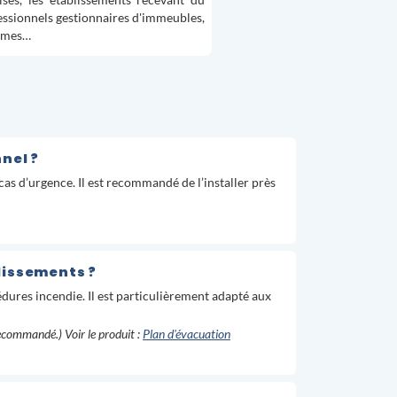
ises, les établissements recevant du
fessionnels gestionnaires d'immeubles,
ormes…
nel ?
as d’urgence. Il est recommandé de l’installer près
lissements ?
dures incendie. Il est particulièrement adapté aux
recommandé.) Voir le produit :
Plan d'évacuation