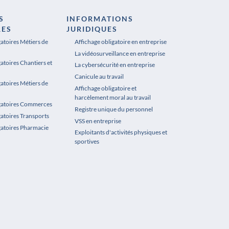
S
INFORMATIONS
RES
JURIDIQUES
gatoires Métiers de
Affichage obligatoire en entreprise
La vidéosurveillance en entreprise
atoires Chantiers et
La cybersécurité en entreprise
Canicule au travail
gatoires Métiers de
Affichage obligatoire et
harcèlement moral au travail
igatoires Commerces
Registre unique du personnel
gatoires Transports
VSS en entreprise
gatoires Pharmacie
Exploitants d'activités physiques et
sportives