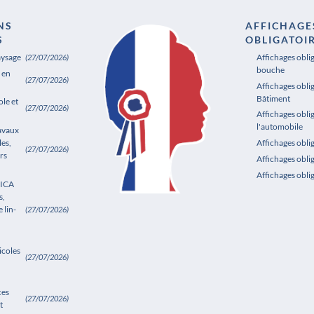
NS
AFFICHAGE
S
OBLIGATOI
aysage
Affichages obli
(27/07/2026)
bouche
 en
(27/07/2026)
Affichages oblig
Bâtiment
le et
(27/07/2026)
Affichages obli
l'automobile
ravaux
les,
Affichages obl
(27/07/2026)
rs
Affichages obli
Affichages obli
SICA
s,
 lin-
(27/07/2026)
icoles
(27/07/2026)
ces
(27/07/2026)
t