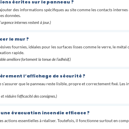
ions écrites sur le panneau ?
jouter des informations spécifiques au site comme les contacts internes o
ces données.
’urgence internes restent à jour.)
er le mur ?
ésives fournies, idéales pour les surfaces lisses comme le verre, le métal 
xation rapide.
ble améliore fortement la tenue de l’adhésif.)
ièrement l’affichage de sécurité ?
s’assurer que le panneau reste lisible, propre et correctement fixé. Les 
et réduire l’efficacité des consignes.)
 une évacuation incendie efficace ?
s actions essentielles à réaliser. Toutefois, il fonctionne surtout en com