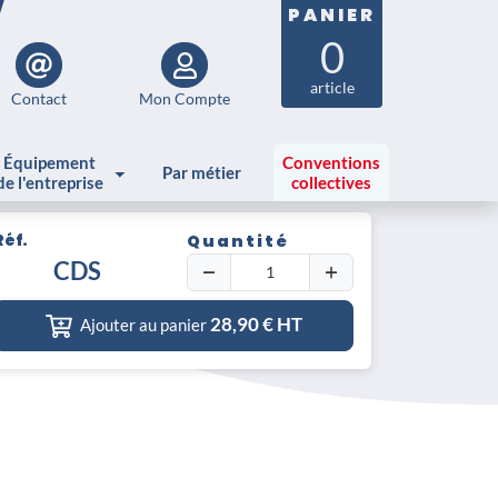
PANIER
0
article
Contact
Mon Compte
Équipement
Conventions
Par métier
de l'entreprise
collectives
Réf.
Quantité
CDS
28,90
€ HT
Ajouter au panier