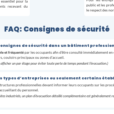
Pour les entrepr
essentiel pour la
public et les pro
ents recevant du
le respect des n
FAQ: Consignes de sécurité
 consignes de sécurité dans un bâtiment profession
ble et fréquenté
par les occupants afin d’être consulté immédiatement en c
s, couloirs principaux ou zones d’accueil.
n afficher un par étage pour éviter toute perte de temps pendant l’évacuation.)
es types d’entreprises ou seulement certains étab
structures professionnelles devant informer leurs occupants sur les procé
accueillant du personnel.
 sites industriels, un plan d’évacuation détaillé complémentaire est généralement 