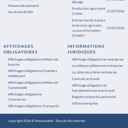
élevage
Moyens de paiement
Production agricole et
(27/07/2026)
Vos droits RGPD
CUMA
Entreprises de travaux
et services agricoles,
(27/07/2026)
ruraux et forestiers
(ETARF)
AFFICHAGES
INFORMATIONS
OBLIGATOIRES
JURIDIQUES
Affichages obligatoires Métiers de
Affichages obligatoires Pharmacie
Affichage obligatoire en entreprise
bouche
La vidéosurveillance en entreprise
Affichages obligatoires Chantiers
La cybersécurité en entreprise
et Bâtiment
Canicule au travail
Affichages obligatoires Métiers de
Affichage obligatoire et
l'automobile
harcèlement moral au travail
Affichages obligatoires
Registre unique du personnel
Commerces
VSS en entreprise
Affichages obligatoires Transports
copyright 2026 © Remarkable - Tous droits réservés