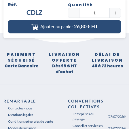
Réf.
Quantité
CDLZ
26,80
€ HT
Ajouter au panier
PAIEMENT
LIVRAISON
DÉLAI DE
SÉCURISÉ
OFFERTE
LIVRAISON
Carte Bancaire
Dès 99 € HT
48 à 72 heures
d'achat
REMARKABLE
CONVENTIONS
COLLECTIVES
Contactez-nous
Entreprises du
Mentions légales
(27/07/2026)
paysage
Conditions générales de vente
Conseil et service en
Modes de livraison
(27/07/2026)