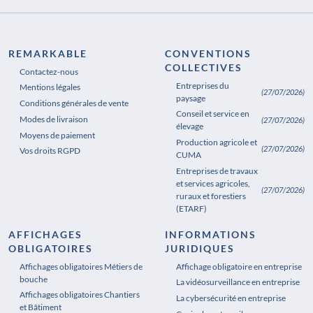
REMARKABLE
CONVENTIONS
COLLECTIVES
Contactez-nous
Entreprises du
Mentions légales
(27/07/2026)
paysage
Conditions générales de vente
Conseil et service en
Modes de livraison
(27/07/2026)
élevage
Moyens de paiement
Production agricole et
(27/07/2026)
Vos droits RGPD
CUMA
Entreprises de travaux
et services agricoles,
(27/07/2026)
ruraux et forestiers
(ETARF)
AFFICHAGES
INFORMATIONS
OBLIGATOIRES
JURIDIQUES
Affichages obligatoires Métiers de
Affichages obligatoires Pharmacie
Affichage obligatoire en entreprise
bouche
La vidéosurveillance en entreprise
Affichages obligatoires Chantiers
La cybersécurité en entreprise
et Bâtiment