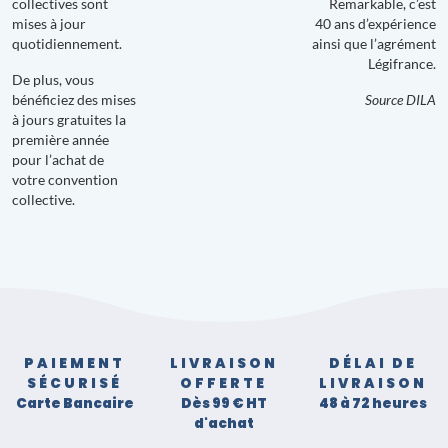
collectives sont
Remarkable, c’est
mises à jour
40 ans d’expérience
quotidiennement.
ainsi que l’agrément
Légifrance.
De plus, vous
bénéficiez des mises
Source DILA
à jours gratuites la
première année
pour l’achat de
votre convention
collective.
PAIEMENT
LIVRAISON
DÉLAI DE
SÉCURISÉ
OFFERTE
LIVRAISON
Carte Bancaire
Dès 99 € HT
48 à 72 heures
d'achat