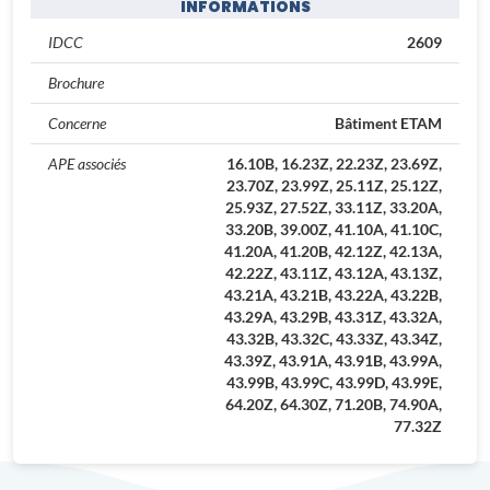
INFORMATIONS
IDCC
2609
Brochure
Concerne
Bâtiment ETAM
APE associés
16.10B, 16.23Z, 22.23Z, 23.69Z,
23.70Z, 23.99Z, 25.11Z, 25.12Z,
25.93Z, 27.52Z, 33.11Z, 33.20A,
33.20B, 39.00Z, 41.10A, 41.10C,
41.20A, 41.20B, 42.12Z, 42.13A,
42.22Z, 43.11Z, 43.12A, 43.13Z,
43.21A, 43.21B, 43.22A, 43.22B,
43.29A, 43.29B, 43.31Z, 43.32A,
43.32B, 43.32C, 43.33Z, 43.34Z,
43.39Z, 43.91A, 43.91B, 43.99A,
43.99B, 43.99C, 43.99D, 43.99E,
64.20Z, 64.30Z, 71.20B, 74.90A,
77.32Z