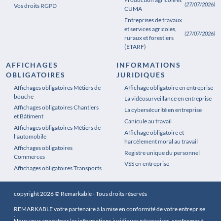
(27/07/2026)
Vos droits RGPD
CUMA
Entreprises de travaux
et services agricoles,
(27/07/2026)
ruraux et forestiers
(ETARF)
AFFICHAGES
INFORMATIONS
OBLIGATOIRES
JURIDIQUES
Affichages obligatoires Métiers de
Affichages obligatoires Pharmacie
Affichage obligatoire en entreprise
bouche
La vidéosurveillance en entreprise
Affichages obligatoires Chantiers
La cybersécurité en entreprise
et Bâtiment
Canicule au travail
Affichages obligatoires Métiers de
Affichage obligatoire et
l'automobile
harcèlement moral au travail
Affichages obligatoires
Registre unique du personnel
Commerces
VSS en entreprise
Affichages obligatoires Transports
copyright 2026 © Remarkable - Tous droits réservés
REMARKABLE votre partenaire à la mise en conformité de votre entreprise
.
Nous vous apportons les informations juridiques nécessaires, conformes à