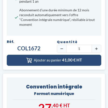
pendant 1 an
Abonnement d’une durée minimum de 12 mois
reconduit automatiquement vers l’offre
"Convention intégrale numérique", résiliable à tout
moment
Réf.
Quantité
COL1672
41,00
€ HT
Ajouter au panier
Convention intégrale
Format numérique
27
,40 € HT