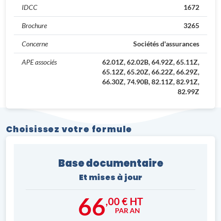
IDCC
1672
Brochure
3265
Concerne
Sociétés d'assurances
APE associés
62.01Z, 62.02B, 64.92Z, 65.11Z,
65.12Z, 65.20Z, 66.22Z, 66.29Z,
66.30Z, 74.90B, 82.11Z, 82.91Z,
82.99Z
Choisissez votre formule
Base documentaire
Et mises à jour
66
,00 € HT
PAR AN